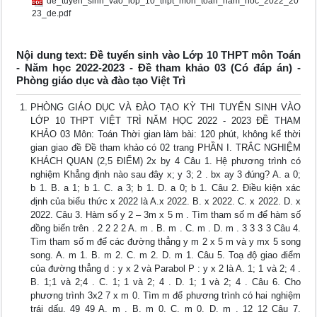
de_tuyen_sinh_vao_lop_10_thpt_mon_toan_nam_hoc_2022_20
23_de.pdf
Nội dung text: Đề tuyển sinh vào Lớp 10 THPT môn Toán
- Năm học 2022-2023 - Đề tham khảo 03 (Có đáp án) -
Phòng giáo dục và đào tạo Việt Trì
PHÒNG GIÁO DỤC VÀ ĐÀO TẠO KỲ THI TUYỂN SINH VÀO
LỚP 10 THPT VIỆT TRÌ NĂM HỌC 2022 - 2023 ĐỀ THAM
KHẢO 03 Môn: Toán Thời gian làm bài: 120 phút, không kể thời
gian giao đề Đề tham khảo có 02 trang PHẦN I. TRẮC NGHIỆM
KHÁCH QUAN (2,5 ĐIỂM) 2x by 4 Câu 1. Hệ phương trình có
nghiệm Khẳng định nào sau đây x; y 3; 2 . bx ay 3 đúng? A. a 0;
b 1. B. a 1; b 1. C. a 3; b 1. D. a 0; b 1. Câu 2. Điều kiện xác
định của biểu thức x 2022 là A.x 2022. B. x 2022. C. x 2022. D. x
2022. Câu 3. Hàm số y 2 – 3m x 5 m . Tìm tham số m để hàm số
đồng biến trên . 2 2 2 2 A. m . B. m . C. m . D. m . 3 3 3 3 Câu 4.
Tìm tham số m để các đường thẳng y m 2 x 5 m và y mx 5 song
song. A. m 1. B. m 2. C. m 2. D. m 1. Câu 5. Toạ độ giao điểm
của đường thẳng d : y x 2 và Parabol P : y x 2 là A. 1; 1 và 2; 4 .
B. 1;1 và 2;4 . C. 1; 1 và 2; 4 . D. 1; 1 và 2; 4 . Câu 6. Cho
phương trình 3x2 7 x m 0. Tìm m để phương trình có hai nghiệm
trái dấu. 49 49 A. m . B. m 0. C. m 0. D. m . 12 12 Câu 7.