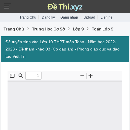
Trang Chủ
Đăng ký
Đăng nhập
Upload
Liên hệ
›
›
›
Trang Chủ
Trung Học Cơ Sở
Lớp 9
Toán Lớp 9
Đề tuyển sinh vào Lớp 10 THPT môn Toán - Năm học 2022-
2023 - Đề tham khảo 03 (Có đáp án) - Phòng giáo dục và đào
tạo Việt Trì