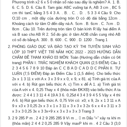
Phương trình x2 6 x 5 0 nhận số nào sau đây là nghiệm? A. 1. B.
6. C. 5. D. 6. Câu 8. Tam giác ABC vuông tại A, AB 3 cm , BC 5
cm thì tanC bằng 3 5 4 3 A. . B. . C. . D. . 5 3 3 4 Câu 9. Cho
O;10 cm , một dây của đường tròn O có độ dài bằng 12cm .
Khoảng cách từ tâm O đến dây nà A. 5cm . B. 6cm . C. 7cm . D.
8cm . Câu 10. Trên đường tròn tâm O bán kính R lấy hai điểm A
và B sao cho AB R 2. Số đo góc ở tâm AOB chắn cung nhỏ AB
có số đo bằng A. 300 . B. 600 . C. 900 . D. 1200 . Trang 1
PHÒNG GIÁO DỤC VÀ ĐÀO TẠO KỲ THI TUYỂN SINH VÀO
LỚP 10 THPT VIỆT TRÌ NĂM HỌC 2022 - 2023 HƯỚNG DẪN
CHẤM ĐỀ THAM KHẢO 03 MÔN: Toán (Hướng dẫn chấm có 04
trang) PHẦN I. TRẮC NGHIỆM KHÁCH QUAN (2,5 ĐIỂM) Câu 1
2 3 4 5 6 7 8 9 10 Đáp án C C B A D C A D D C PHẦN II. TỰ
LUẬN (7,5 ĐIỂM) Đáp án Điểm Câu 1 (1,5 điểm). Cho biểu thức
2x x 1 3 11 x với A x 3 x 3 9 x x 0, x 9, x 81. a) Tính giá trị của A
với x 4. b) Rút gọn biểu thức A. c) Tìm x để A 1. a) Tính giá trị
của A với x 4. 0,25 Thay x 4 (thỏa mãn ĐKXĐ) vào biểu thức A ta
được: 2 4 4 1 3 11 4 4 19 A 3 6. 0,25đ 4 3 4 3 9 4 5 5 Vậy x 4 thì
A 6. b) Rút gọn biểu thức A. 0,75 Với có: x0; x 9, 2x x 1 3 11 x A
9 x x3 x 3 0,25 2x x 3 x 1 x 3 11 x 3 x 3 x 3 2x 6 x x 4 x 3 11 x 3
x 3 x 3 0,25 3x x 3 3x+9 x x 3 x 3 x 3 x 3 Trang 3
2 9 285 P m . 2 4 2 9 285 285 9 Vì m ,.  m Dấu “=” xảy ra khi m
(thỏa mãn) 2 4 4 2 0,25 285 9 Vậy maxP khi m . 4 2 Câu 3 (3,0