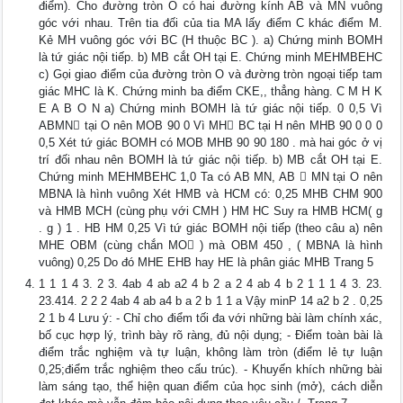
điểm). Cho đường tròn O có hai đường kính AB và MN vuông
góc với nhau. Trên tia đối của tia MA lấy điểm C khác điểm M.
Kẻ MH vuông góc với BC (H thuộc BC ). a) Chứng minh BOMH
là tứ giác nội tiếp. b) MB cắt OH tại E. Chứng minh MEHMBEHC
c) Gọi giao điểm của đường tròn O và đường tròn ngoại tiếp tam
giác MHC là K. Chứng minh ba điểm CKE,, thẳng hàng. C M H K
E A B O N a) Chứng minh BOMH là tứ giác nội tiếp. 0 0,5 Vì
ABMN tại O nên MOB 90 0 Vì MH BC tại H nên MHB 90 0 0 0
0,5 Xét tứ giác BOMH có MOB MHB 90 90 180 . mà hai góc ở vị
trí đối nhau nên BOMH là tứ giác nội tiếp. b) MB cắt OH tại E.
Chứng minh MEHMBEHC 1,0 Ta có AB MN, AB  MN tại O nên
MBNA là hình vuông Xét HMB và HCM có: 0,25 MHB CHM 900
và HMB MCH (cùng phụ với CMH ) HM HC Suy ra HMB HCM( g
. g ) 1 . HB HM 0,25 Vì tứ giác BOMH nội tiếp (theo câu a) nên
MHE OBM (cùng chắn MO ) mà OBM 450 , ( MBNA là hình
vuông) 0,25 Do đó MHE EHB hay HE là phân giác MHB Trang 5
1 1 1 4 3. 2 3. 4ab 4 ab a2 4 b 2 a 2 4 ab 4 b 2 1 1 1 4 3. 23.
23.414. 2 2 2 4ab 4 ab a4 b a 2 b 1 1 a Vậy minP 14 a2 b 2 . 0,25
2 1 b 4 Lưu ý: - Chỉ cho điểm tối đa với những bài làm chính xác,
bố cục hợp lý, trình bày rõ ràng, đủ nội dụng; - Điểm toàn bài là
điểm trắc nghiệm và tự luận, không làm tròn (điểm lẻ tự luận
0,25;điểm trắc nghiệm theo cấu trúc). - Khuyến khích những bài
làm sáng tạo, thể hiện quan điểm của học sinh (mở), cách diễn