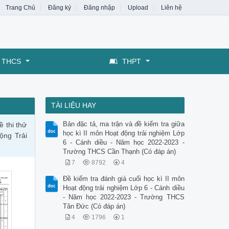
Trang Chủ
Đăng ký
Đăng nhập
Upload
Liên hệ
THCS
THPT
TÀI LIỆU HAY
Bản đặc tả, ma trận và đề kiểm tra giữa
 thi thử
học kì II môn Hoạt động trải nghiệm Lớp
ộng Trải
6 - Cánh diều - Năm học 2022-2023 -
Trường THCS Cần Thạnh (Có đáp án)
7
8792
4
Đề kiểm tra đánh giá cuối học kì II môn
Hoạt động trải nghiệm Lớp 6 - Cánh diều
- Năm học 2022-2023 - Trường THCS
Tân Đức (Có đáp án)
4
1796
1