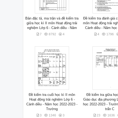
Bản đặc tả, ma trận và đề kiểm tra
Đề kiểm tra đánh giá cu
giữa học kì II môn Hoạt động trải
môn Hoạt động trải ng
nghiệm Lớp 6 - Cánh diều - Năm
Cánh diều - Năm học
7
8792
4
4
1796
Đề kiểm tra cuối học kì II môn
Đề kiểm tra giữa họ
Hoạt động trải nghiệm Lớp 6 -
Giáo dục địa phương 
Cánh diều - Năm học 2022-2023 -
học 2022-2023 - Trườ
Trường
trấn C
3
1346
3
23
1636