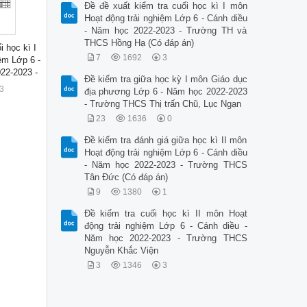
Đề đề xuất kiểm tra cuối học kì I môn
Hoạt động trải nghiệm Lớp 6 - Cánh diều
- Năm học 2022-2023 - Trường TH và
THCS Hồng Hạ (Có đáp án)
i học kì I
7
1692
3
ệm Lớp 6 -
22-2023 -
Đề kiểm tra giữa học kỳ I môn Giáo dục
3
địa phương Lớp 6 - Năm học 2022-2023
- Trường THCS Thị trấn Chũ, Lục Ngạn
23
1636
0
Đề kiểm tra đánh giá giữa học kì II môn
Hoạt động trải nghiệm Lớp 6 - Cánh diều
- Năm học 2022-2023 - Trường THCS
Tân Đức (Có đáp án)
9
1380
1
Đề kiểm tra cuối học kì II môn Hoạt
động trải nghiệm Lớp 6 - Cánh diều -
Năm học 2022-2023 - Trường THCS
Nguyễn Khắc Viện
3
1346
3