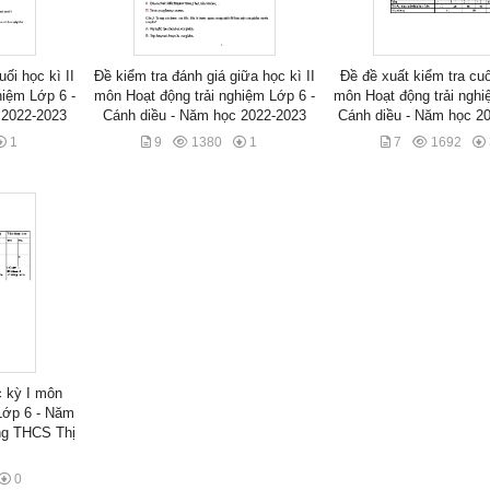
ối học kì II
Đề kiểm tra đánh giá giữa học kì II
Đề đề xuất kiểm tra cuố
hiệm Lớp 6 -
môn Hoạt động trải nghiệm Lớp 6 -
môn Hoạt động trải nghi
 2022-2023
Cánh diều - Năm học 2022-2023
Cánh diều - Năm học 20
1
9
1380
1
7
1692
c kỳ I môn
Lớp 6 - Năm
ng THCS Thị
0