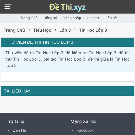
Trang Chủ
Đăng ký
Đăng nhập
Upload
Liên hệ
›
›
›
Trang Chủ
Tiểu Học
Lớp 3
Tin Học Lớp 3
THƯ VIỆN ĐỀ THI TIN HỌC LỚP 3
Thư viện đề thi Tin Học Lớp 3, đề kiểm tra Tin Học Lớp 3, đề thi
thử Tin Học Lớp 3, bài tập Tin Học Lớp 3, đề thi giữa kì Tin Học
Lớp 3.
TÀI LIỆU HAY
Trợ Giúp
Mạng Xã Hội
Liên Hệ
Facebook