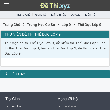
Trang Chủ
Đăng ký
Đăng nhập
Upload
Liên hệ
›
›
›
Trang Chủ
Trung Học Cơ Sở
Lớp 9
Thể Dục Lớp 9
THƯ VIỆN ĐỀ THI THỂ DỤC LỚP 9
Thư viện đề thi Thể Dục Lớp 9, đề kiểm tra Thể Dục Lớp 9, đề
thi thử Thể Dục Lớp 9, bài tập Thể Dục Lớp 9, đề thi giữa kì Thể
Dục Lớp 9.
TÀI LIỆU HAY
Trợ Giúp
Mạng Xã Hội
Liên Hệ
Facebook