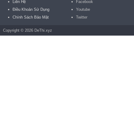
Liên Hệ
Facebook
Điều Khoản Sử Dụng
Youtube
Chính Sách Bảo Mật
Twitter
Copyright © 2026 DeThi.xyz