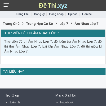
Trang Chủ
Đăng ký
Đăng nhập
Upload
Liên hệ
›
›
›
Trang Chủ
Trung Học Cơ Sở
Lớp 7
Âm Nhạc Lớp 7
THƯ VIỆN ĐỀ THI ÂM NHẠC LỚP 7
Thư viện đề thi Âm Nhạc Lớp 7, đề kiểm tra Âm Nhạc Lớp 7, đề
thi thử Âm Nhạc Lớp 7, bài tập Âm Nhạc Lớp 7, đề thi giữa kì
Âm Nhạc Lớp 7.
TÀI LIỆU HAY
Trợ Giúp
Mạng Xã Hội
Liên Hệ
Facebook