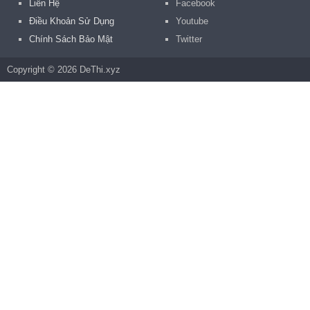
Liên Hệ
Facebook
Điều Khoản Sử Dụng
Youtube
Chính Sách Bảo Mật
Twitter
Copyright © 2026 DeThi.xyz