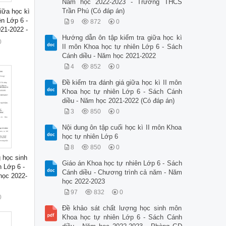
Năm học 2022-2023 - Trường THCS
Trần Phú (Có đáp án)
iữa học kì
ên Lớp 6 -
9
872
0
21-2022 -
Hướng dẫn ôn tập kiểm tra giữa học kì
0
II môn Khoa học tự nhiên Lớp 6 - Sách
Cánh diều - Năm học 2021-2022
4
852
0
Đề kiểm tra đánh giá giữa học kì II môn
Khoa học tự nhiên Lớp 6 - Sách Cánh
diều - Năm học 2021-2022 (Có đáp án)
3
850
0
Nội dung ôn tập cuối học kì II môn Khoa
học tự nhiên Lớp 6
8
850
0
 học sinh
Giáo án Khoa học tự nhiên Lớp 6 - Sách
 Lớp 6 -
Cánh diều - Chương trình cả năm - Năm
học 2022-
học 2022-2023
97
832
0
0
Đề khảo sát chất lượng học sinh môn
Khoa học tự nhiên Lớp 6 - Sách Cánh