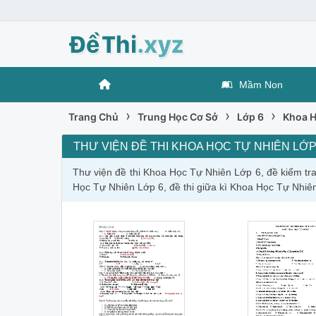
Mầm Non
›
›
›
Trang Chủ
Trung Học Cơ Sở
Lớp 6
Khoa H
THƯ VIỆN ĐỀ THI KHOA HỌC TỰ NHIÊN LỚP
Thư viện đề thi Khoa Học Tự Nhiên Lớp 6, đề kiểm tr
Học Tự Nhiên Lớp 6, đề thi giữa kì Khoa Học Tự Nhiê