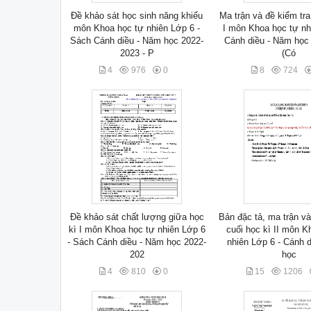
Đề khảo sát học sinh năng khiếu
Ma trận và đề kiểm tra
môn Khoa học tự nhiên Lớp 6 -
I môn Khoa học tự nh
Sách Cánh diều - Năm học 2022-
Cánh diều - Năm học
2023 - P
(Có
4
976
0
8
724
Đề khảo sát chất lượng giữa học
Bản đặc tả, ma trận và
kì I môn Khoa học tự nhiên Lớp 6
cuối học kì II môn K
- Sách Cánh diều - Năm học 2022-
nhiên Lớp 6 - Cánh 
202
học
4
810
0
15
1206