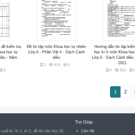
 đề kiểm tra
Đề ôn tập môn Khoa học tự nhiên
Hướng dẫn ôn tập kiểm
hoa học tự
Lớp 6 - Phần Vật lí - Sách Cánh
học kì II môn Khoa học
diều - Năm
diều
Lớp 6 - Sách Cánh diều
2021
3
814
0
0
4
852
1
2
Trợ Giúp
 cuối kì, kì 1, kì 2, đề thi vào lớp 10,
Liên Hệ