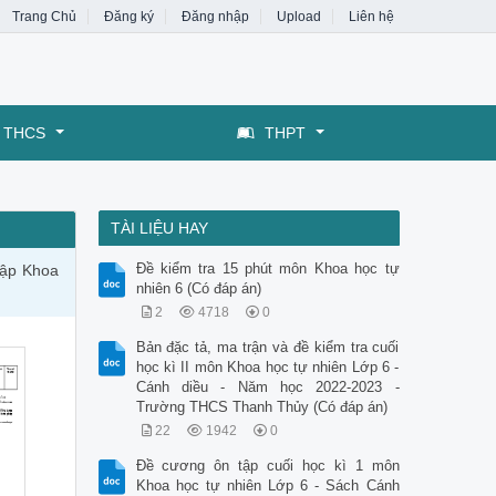
Trang Chủ
Đăng ký
Đăng nhập
Upload
Liên hệ
THCS
THPT
TÀI LIỆU HAY
Đề kiểm tra 15 phút môn Khoa học tự
tập Khoa
nhiên 6 (Có đáp án)
2
4718
0
Bản đặc tả, ma trận và đề kiểm tra cuối
học kì II môn Khoa học tự nhiên Lớp 6 -
Cánh diều - Năm học 2022-2023 -
Trường THCS Thanh Thủy (Có đáp án)
22
1942
0
Đề cương ôn tập cuối học kì 1 môn
Khoa học tự nhiên Lớp 6 - Sách Cánh