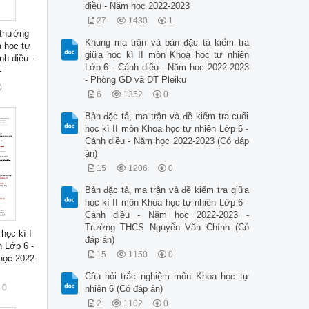
diều - Năm học 2022-2023
27
1430
1
 thường
Khung ma trận và bản đặc tả kiểm tra
 học tự
giữa học kì II môn Khoa học tự nhiên
nh diều -
Lớp 6 - Cánh diều - Năm học 2022-2023
-
- Phòng GD và ĐT Pleiku
0
6
1352
0
Bản đặc tả, ma trận và đề kiểm tra cuối
học kì II môn Khoa học tự nhiên Lớp 6 -
Cánh diều - Năm học 2022-2023 (Có đáp
án)
15
1206
0
Bản đặc tả, ma trận và đề kiểm tra giữa
học kì II môn Khoa học tự nhiên Lớp 6 -
Cánh diều - Năm học 2022-2023 -
Trường THCS Nguyễn Văn Chính (Có
học kì I
đáp án)
 Lớp 6 -
15
1150
0
học 2022-
Câu hỏi trắc nghiệm môn Khoa học tự
0
nhiên 6 (Có đáp án)
2
1102
0