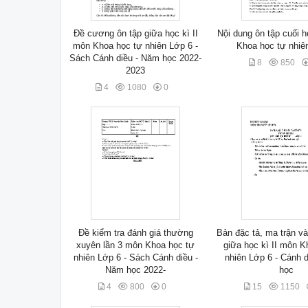
Đề cương ôn tập giữa học kì II
Nội dung ôn tập cuối h
môn Khoa học tự nhiên Lớp 6 -
Khoa học tự nhiê
Sách Cánh diều - Năm học 2022-
8
850
2023
4
1080
0
Đề kiểm tra đánh giá thường
Bản đặc tả, ma trận và
xuyên lần 3 môn Khoa học tự
giữa học kì II môn K
nhiên Lớp 6 - Sách Cánh diều -
nhiên Lớp 6 - Cánh 
Năm học 2022-
học
4
800
0
15
1150