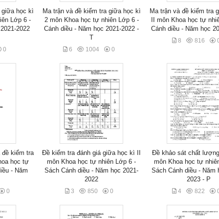
 giữa học kì
Ma trận và đề kiểm tra giữa học kì
Ma trận và đề kiểm tra g
iên Lớp 6 -
2 môn Khoa học tự nhiên Lớp 6 -
II môn Khoa học tự nhi
 2021-2022
Cánh diều - Năm học 2021-2022 -
Cánh diều - Năm học 20
T
8
816
0
6
1004
0
 đề kiểm tra
Đề kiểm tra đánh giá giữa học kì II
Đề khảo sát chất lượng
hoa học tự
môn Khoa học tự nhiên Lớp 6 -
môn Khoa học tự nhiên
diều - Năm
Sách Cánh diều - Năm học 2021-
Sách Cánh diều - Năm 
2022
2023 - P
0
3
850
0
4
822