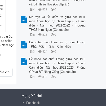
diều - Năm học 2022-2023 - Phòng GD
và ĐT Thiệu Hóa (Có đáp án)
4
822
0
Ma trận và đề kiểm tra giữa học kì II
môn Khoa học tự nhiên Lớp 6 - Cánh
diều - Năm học 2021-2022 - Trường
THCS Kim Ngọc (Có đáp án)
8
816
0
 tra giữa
 tự nhiên
Đề ôn tập môn Khoa học tự nhiên Lớp 6
 - Năm học
- Phần Vật lí - Sách Cánh diều
3
814
0
0
Đề khảo sát chất lượng giữa học kì I
môn Khoa học tự nhiên Lớp 6 - Sách
Cánh diều - Năm học 2022-2023 - Phòng
Next ›
GD và ĐT Nông Cống (Có đáp án)
4
810
0
Mạng Xã Hội
Facebook