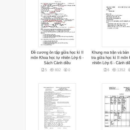
Đề cương ôn tập giữa học kì II
Khung ma trận và bản 
môn Khoa học tự nhiên Lớp 6 -
tra giữa học kì II môn
Sách Cánh diều
nhiên Lớp 6 - Cánh di
5
802
0
6
1352