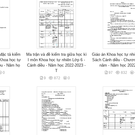
đặc tả kiểm
Ma trận và đề kiểm tra giữa học kì
Giáo án Khoa học tự nhi
 Khoa học tự
I môn Khoa học tự nhiên Lớp 6 -
Sách Cánh diều - Chươn
ều - Năm họ
Cánh diều - Năm học 2022-2023 -
năm - Năm học 202
T
0
97
832
9
872
0