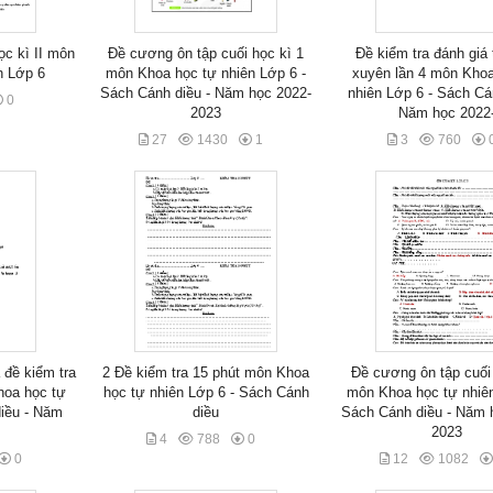
ọc kì II môn
Đề cương ôn tập cuối học kì 1
Đề kiểm tra đánh giá
n Lớp 6
môn Khoa học tự nhiên Lớp 6 -
xuyên lần 4 môn Khoa
Sách Cánh diều - Năm học 2022-
nhiên Lớp 6 - Sách Cá
0
2023
Năm học 2022
27
1430
1
3
760
 đề kiểm tra
2 Đề kiểm tra 15 phút môn Khoa
Đề cương ôn tập cuối 
hoa học tự
học tự nhiên Lớp 6 - Sách Cánh
môn Khoa học tự nhiên
diều - Năm
diều
Sách Cánh diều - Năm 
2023
4
788
0
0
12
1082