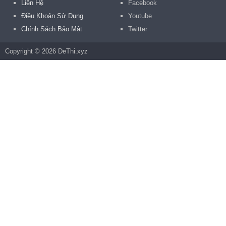
Liên Hệ
Facebook
Điều Khoản Sử Dụng
Youtube
Chính Sách Bảo Mật
Twitter
Copyright © 2026 DeThi.xyz