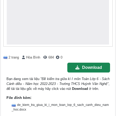
2 trang
Hòa Bình
684
0
Download
Bạn đang xem tài liệu
"Đề kiểm tra giữa kì I môn Toán Lớp 6 - Sách
Cánh diều - Năm học 2022-2023 - Trường THCS Huỳnh Văn Nghệ"
,
để tải tài liệu gốc về máy hãy click vào nút
Download
ở trên.
File đính kèm:
de_kiem_tra_giua_ki_i_mon_toan_lop_6_sach_canh_dieu_nam
_hoc.docx