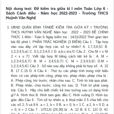
Nội dung text: Đề kiểm tra giữa kì I môn Toán Lớp 6 -
Sách Cánh diều - Năm học 2022-2023 - Trường THCS
Huỳnh Văn Nghệ
UBND QUẬN BÌNH TÂNĐỀ KIỂM TRA GIỮA KỲ I TRƯỜNG
THCS HUỲNH VĂN NGHỆ Năm học : 2022 – 2023 ĐỀ CHÍNH
THỨC 1 Môn : Toán 6 Ngày kiểm tra : 14/11/2022 Thời gian làm
bài 60 phút I. PHẦN TRẮC NGHIỆM (3 ĐIỂM) Câu 1 : Tập hợp
nào sau đây chỉ tập hợp các số tự nhiên? A. 1;7;3;6;5 B.
1;2;3;4;5;a C. 0;1;2;3;4;5  D. a;b;c;d;e;f Câu 2 : Cho M = x N/
2 < x ≤ 7. Viết tập hợp M bằng cách liệt kê là : A. M =
1;2;3;4;5;6;7 B. M = 3;4;5;6;7 C. M = 2;3;4;5;6 D.M =
1;2;3;4;5;6 Câu 3 : Số nào sau đây không phải là hợp số : A. 22
B. 17 C.15 D. 4 Câu 4 : Thứ tự các phép tính trong một biểu
thức có các phép tính cộng, phép trừ, phép nhân, phép chia là :
A. Phép cộng, trừ trước, nhân chia sau. C. Tính từ trái qua phải.
B. Phép nhân, chia trước, cộng trừ sau. D. Tính từ phải sang
trái. Câu 5 : Hãy cho biết chiếc kệ treo tường sau có dạng hình
gì? A. Hình thoi B. Hình tam giác đều C. Hình vuông D. Hình lục
giác đều Câu 6 : Tìm số tự nhiên a, b thoả mãn 2 5 chia hết cho
các số 2; 5 và 9 A. a = 1, b = 0 B. a = 0, b = 1 C. a 2, b = 0 D. a
= 0, b = 2 Câu 7 : U7CLN (24,30) là : A. 12 B. 6 C. 12 D. 6