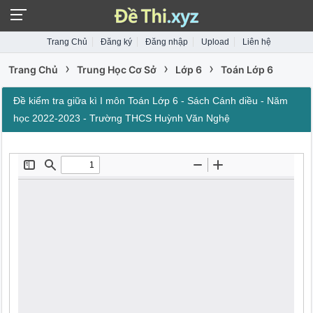
Trang Chủ
Đăng ký
Đăng nhập
Upload
Liên hệ
›
›
›
Trang Chủ
Trung Học Cơ Sở
Lớp 6
Toán Lớp 6
Đề kiểm tra giữa kì I môn Toán Lớp 6 - Sách Cánh diều - Năm
học 2022-2023 - Trường THCS Huỳnh Văn Nghệ