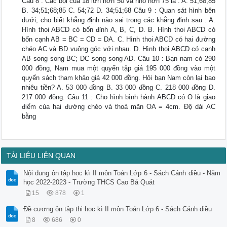
Câu 8 : Các bội của 18 lớn hơn 50 và nhỏ hơn 75 là : A. 51;68;85
B. 34;51;68;85 C. 54;72 D. 34;51;68 Câu 9 : Quan sát hình bên
dưới, cho biết khẳng định nào sai trong các khẳng định sau : A.
Hình thoi ABCD có bốn đỉnh A, B, C, D. B. Hình thoi ABCD có
bốn cạnh AB = BC = CD = DA. C. Hình thoi ABCD có hai đường
chéo AC và BD vuông góc với nhau. D. Hình thoi ABCD có cạnh
AB song song BC; DC song song AD. Câu 10 : Bạn nam có 290
000 đồng, Nam mua một quyển tập giá 195 000 đồng vào một
quyển sách tham khảo giá 42 000 đồng. Hỏi bạn Nam còn lại bao
nhiêu tiền? A. 53 000 đồng B. 33 000 đồng C. 218 000 đồng D.
217 000 đồng. Câu 11 : Cho hình bình hành ABCD có O là giao
điểm của hai đường chéo và thoả mãn OA = 4cm. Độ dài AC
bằng
TÀI LIỆU LIÊN QUAN
Nội dung ôn tập học kì II môn Toán Lớp 6 - Sách Cánh diều - Năm
học 2022-2023 - Trường THCS Cao Bá Quát
15
878
1
Đề cương ôn tập thi học kì II môn Toán Lớp 6 - Sách Cánh diều
8
686
0