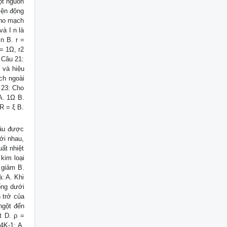
ột nguồn
điện động
Cho mạch
à I n là
n B. r =
 = 1Ω, r2
 Câu 21:
 và hiệu
ch ngoài
 23: Cho
 A. 1Ω B.
IR = ξ B.
ầu được
ới nhau,
ất nhiệt
kim loại
ộ giảm B.
: A. Khi
ống dưới
n trở của
 ngột đến
t D. ρ =
4K-1: A.