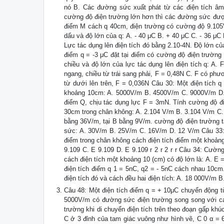
nó B. Các đường sức xuất phát từ các điện tích âm
cường độ điện trường lớn hơn thì các đường sức được 
điểm M cách q 40cm, điện trường có cường độ 9.105V/
dấu và độ lớn của q: A. - 40 μC B. + 40 μC C. - 36 μC
Lực tác dụng lên điện tích đó bằng 2.10-4N. Độ lớn của
điểm q = -3 μC đặt tại điểm có cường độ điện trườn
chiều và độ lớn của lực tác dụng lên điện tích q: A
ngang, chiều từ trái sang phải, F = 0,48N C. F có ph
từ dưới lên trên, F = 0,036N Câu 30: Một điện tích 
khoảng 10cm: A. 5000V/m B. 4500V/m C. 9000V/m D. 2
điểm Q, chịu tác dụng lực F = 3mN. Tính cường độ điệ
30cm trong chân không: A. 2.104 V/m B. 3.104 V/m C.
bằng 36V/m, tại B bằng 9V/m. cường độ điện trường t
sức: A. 30V/m B. 25V/m C. 16V/m D. 12 V/m Câu 33: C
điểm trong chân không cách điện tích điểm một khoảng
9.109 C. E 9.109 D. E 9.109 r 2 r 2 r r Câu 34: Cường
cách điện tích một khoảng 10 (cm) có độ lớn là: A. E 
điện tích điểm q 1 = 5nC, q2 = - 5nC cách nhau 10cm
điện tích đó và cách đều hai điện tích: A. 18 000V/m
Câu 48: Một điện tích điểm q = + 10μC chuyển động t
5000V/m có đường sức điện trường song song với cạ
trường khi di chuyển điện tích trên theo đoạn gấp khúc
C ở 3 đỉnh của tam giác vuông như hình vẽ, C 0 α = 6