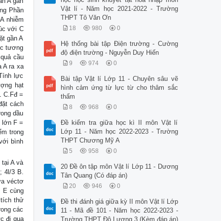
ần A gần
Vật lí - Năm học 2021-2022 - Trường
ứng Phần
THPT Tô Văn Ơn
 A nhiễm
18
980
0
xúc với C
ặt gần A
Hệ thống bài tập Điện trường - Cường
ực tương
độ điện trường - Nguyễn Duy Hiến
n quả cầu
9
974
0
 A ra xa
Tính lực
Bài tập Vật lí Lớp 11 - Chuyên sâu vẽ
ượng hạt
hình cảm ứng từ lực từ cho thâm sắc
1 C.Fđ =
thấm
đặt cách
8
968
0
rong dầu
ộ lớn F =
Đề kiểm tra giữa học kì II môn Vật lí
Lớp 11 - Năm học 2022-2023 - Trường
iểm trong
THPT Chương Mỹ A
với bình
5
958
0
tại A và
20 Đề ôn tập môn Vật lí Lớp 11 - Dương
; 4l/3 B.
Tân Quang (Có đáp án)
ữa véctơ
20
946
0
. E cùng
tích thử
Đề thi đánh giá giữa kỳ II môn Vật lí Lớp
rong các
11 - Mã đề 101 - Năm học 2022-2023 -
c đi qua
Trường THPT Đô Lương 3 (Kèm đáp án)