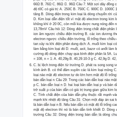
66Ω B. 76Ω C. 86Ω D. 96Ω Câu 7: Một sợi dây đồng có 
độ t0C có giá trị: A. 250C B. 750C C. 900C D. 1000C 
tăng B. Dòng điện trong kim loại là dòng chuyển rời c
D. Kim loại dẫn điện tốt vì mật độ electron trong kim 
không khí ở 20 0C, còn mối kia được nung nóng đến n
13,78mV Câu hỏi 12: Dòng điện trong chất điện phân 
ion âm ngược chiều điện trường B. các ion dương the
electron ngược chiều điện trường, lỗ trống theo chiề
tan xảy ra khi điện phân dung dịch: A. muối kim loại c
làm bằng kim loại đó D. muối, axit, bazơ có anốt làm 
cường độ dòng điện chạy qua bình điện phân là 5A. Lư
= 108, n = 1: A. 40,29g B. 40,29.10-3 g C. 42,9g D. 42
C. bị lệch trong điện từ trường D. phát ra song song v
kính ảnh B. có thể đâm xuyên các lá kim loại mỏng C.
loại nào mật độ electron tự do lớn hơn mật độ lỗ trống: 
bán dẫn loại n Câu 29: Trong các bán dẫn loại nào mật 
p C. bán dẫn loại n D. hai loại bán dẫn loại p và bán 
trở suất ρ của bán dẫn có giá trị trung gian giữa kim 
C. Tính chất điện của bán dẫn phụ thuộc rất mạnh vào
mạnh khi nhiệt độ tăng Câu 31: Chọn một đáp án sai k
là bán dẫn loại n B. Nếu bán dẫn có mật độ lỗ trống ca
mật độ electron thì nó là bán dẫn tinh khiết D. Dòn
trường Câu 32: Dòng điện trong bán dẫn là dòng chuy