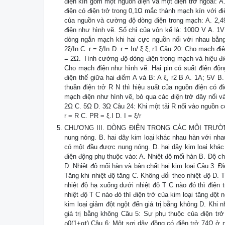
điện kín gồm một nguồn điện và một điện trở ngoài: A.
điện có điện trở trong 0,1Ω mắc thành mạch kín với điệ
của nguồn và cường độ dòng điện trong mạch: A. 2,4
điện như hình vẽ. Số chỉ của vôn kế là: 100Ω V A. 1V
dòng ngắn mạch khi hai cực nguồn nối với nhau bằng d
2ξ/In C. r = ξ/In D. r = In/ ξ ξ, r1 Câu 20: Cho mạch đ
= 2Ω. Tính cường độ dòng điện trong mạch và hiệu điệ
Cho mạch điện như hình vẽ. Hai pin có suất điện độn
điện thế giữa hai điểm A và B: A ξ, r2 B A. 1A; 5V 
thuần điện trở R N thì hiệu suất của nguồn điện có đ
mạch điện như hình vẽ, bỏ qua các điện trở dây nối và 
2Ω C. 5Ω D. 3Ω Câu 24: Khi một tải R nối vào nguồn có 
r = R C. PR = ξ.I D. I = ξ/r
CHƯƠNG III. DÒNG ĐIỆN TRONG CÁC MÔI TRƯỜNG Câu
nung nóng. B. hai dây kim loại khác nhau hàn với nha
có một đầu được nung nóng. D. hai dây kim loại khác
điện động phụ thuộc vào: A. Nhiệt độ mối hàn B. Độ ch
D. Nhiệt độ mối hàn và bản chất hai kim loại Câu 3: Đi
Tăng khi nhiệt độ tăng C. Không đổi theo nhiệt độ D. 
nhiệt độ hạ xuống dưới nhiệt độ T C nào đó thì điện 
nhiệt độ T C nào đó thì điện trở của kim loại tăng đột n
kim loại giảm đột ngột đến giá trị bằng không D. Khi n
giá trị bằng không Câu 5: Sự phụ thuộc của điện trở
ρ0(1+αt) Câu 6: Một sợi dây đồng có điện trở 74Ω ở n