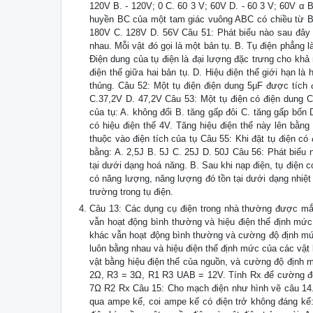
120V B. - 120V; 0 C. 60 3 V; 60V D. - 60 3 V; 60V α
huyền BC của một tam giác vuông ABC có chiều từ B 
180V C. 128V D. 56V Câu 51: Phát biểu nào sau đây l
nhau. Mỗi vật đó gọi là một bản tụ. B. Tụ điện phẳng là
Điện dung của tụ điện là đại lượng đặc trưng cho khả
điện thế giữa hai bản tụ. D. Hiệu điện thế giới hạn là
thủng. Câu 52: Một tụ điện điện dung 5μF được tích đ
C.37,2V D. 47,2V Câu 53: Một tụ điện có điện dung C, đ
của tụ: A. không đổi B. tăng gấp đôi C. tăng gấp bố
có hiệu điện thế 4V. Tăng hiệu điện thế này lên bằng
thuộc vào điện tích của tụ Câu 55: Khi đặt tụ điện có
bằng: A. 2,5J B. 5J C. 25J D. 50J Câu 56: Phát biểu 
tại dưới dạng hoá năng. B. Sau khi nạp điện, tụ điện 
có năng lượng, năng lượng đó tồn tại dưới dạng nhiệt
trường trong tụ điện.
Câu 13: Các dụng cụ điện trong nhà thường được mắc 
vẫn hoạt động bình thường và hiệu điện thế định mức 
khác vẫn hoạt động bình thường và cường độ định mứ
luôn bằng nhau và hiệu điện thế định mức của các vật 
vật bằng hiệu điện thế của nguồn, và cường độ định 
2Ω, R3 = 3Ω, R1 R3 UAB = 12V. Tính Rx để cường độ
7Ω R2 Rx Câu 15: Cho mạch điện như hình vẽ câu 14
qua ampe kế, coi ampe kế có điện trở không đáng kể: