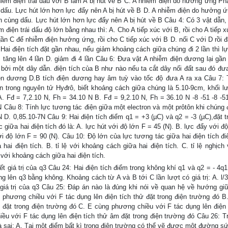
hiễm điện trái dấu với B làm A bị hút về B C. A nhiễm điện do hưởng ứng Ph
i dấu. Lực hút lớn hơn lực đẩy nên A bị hút về B D. A nhiễm điện do hưởng 
ện cùng dấu. Lực hút lớn hơn lực đẩy nên A bị hút về B Câu 4: Có 3 vật dẫn,
iện trái dấu độ lớn bằng nhau thì: A. Cho A tiếp xúc với B, rồi cho A tiếp 
gần C để nhiễm điện hưởng ứng, rồi cho C tiếp xúc với B D. nối C với D rồi đ
Hai điện tích đặt gần nhau, nếu giảm khoảng cách giữa chúng đi 2 lần thì l
C. tăng lên 4 lần D. giảm đi 4 lần Câu 6: Đưa vật A nhiễm điện dương lại gầ
 bởi một dây dẫn. điện tích của B như nào nếu ta cắt dây nối đất sau đó đưa
iện dương D.B tích điện dương hay âm tuỳ vào tốc độ đưa A ra xa Câu 7: 
ân trong nguyên tử Hyđrô, biết khoảng cách giữa chúng là 5.10-9cm, khối l
 A. Fđ = 7,2.10 N, Fh = 34.10 N B. Fđ = 9,2.10 N, Fh = 36.10 N -8 -51 -8 -5
N Câu 8: Tính lực tương tác điện giữa một electron và một prôtôn khi chúng 
 D. 0,85.10-7N Câu 9: Hai điện tích điểm q1 = +3 (µC) và q2 = -3 (µC),đặt t
giữa hai điện tích đó là: A. lực hút với độ lớn F = 45 (N). B. lực đẩy với đ
ới độ lớn F = 90 (N). Câu 10: Độ lớn của lực tương tác giữa hai điện tích đ
ai điện tích. B. tỉ lệ với khoảng cách giữa hai điện tích. C. tỉ lệ nghịch 
 với khoảng cách giữa hai điện tích.
 giá trị của q3 Câu 24: Hai điện tích điểm trong không khí q1 và q2 = - 4q1 
ng lên q3 bằng không. Khoảng cách từ A và B tới C lần lượt có giá trị: A. l/3
ết giá trị của q3 Câu 25: Đáp án nào là đúng khi nói về quan hệ về hướng gi
 phương chiều với F tác dụng lên điện tích thử đặt trong điện trường đó B
 đặt trong điện trường đó C. E cùng phương chiều với F tác dụng lên điện 
ều với F tác dụng lên điện tích thử âm đặt trong điện trường đó Câu 26: T
à sai: A. Tại một điểm bất kì trong điện trường có thể vẽ được một đường sứ