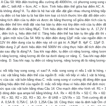
 B A Câu 50: Một điện trường đều cường độ 4000V/m, có phương song song 
đến C, biết AB = 6cm, AC = 8cm. Tính hiệu điện thế giữa hai điểm AC: A.
à không đúng? A. Tụ điện là hệ hai vật dẫn đặt gần nhau nhưng không tiếp
 tụ điện có hai bản tụ là hai tấm kim loại có kích thước lớn đặt đối diện với
 năng tích điện của tụ điện và được đo bằng thương số giữa điện tích của tụ
 hiệu điện thế lớn nhất đặt vào hai bản tụ điện mà lớp điện môi của tụ điện đ
iện đến điện tích bằng 86μC. Tính hiệu điện thế trên hai bản tụ: A. 17,2V 
iện tích q, hiệu điện thế U. Tăng hiệu điện thế hai bản tụ lên gấp đôi thì 
n D. giảm một nửa Câu 54: Một tụ điện điện dung 12pF mắc vào nguồn điện m
 12V thì điện dung của tụ điện này sẽ có giá trị: A.36pF B. 4pF C. 12pF D.
 điện dung 2 μF dưới hiệu điện thế 5000V thì công thực hiện để tích điện cho
nào sau đây là đúng? A. Sau khi nạp điện, tụ điện có năng lượng, năng lượn
có năng lượng, năng lượng đó tồn tại dưới dạng cơ năng. C. Sau khi nạp điện,
 năng. D. Sau khi nạp, tụ điện có năng lượng, năng lượng đó là năng lượng 
nối tiếp hay song song, vì sao? A. mắc song song vì nếu 1 vật bị hỏng, 
các vật bằng hiệu điện thế của nguồn B. mắc nối tiếp vì nếu 1 vật bị hỏng,
c của các vật luôn bằng nhau C. mắc song song vì cường độ dòng điện qua
bằng hiệu điện thế của nguồn D. mắc nối tiếp nhau vì hiệu điện thế định mức
mức qua các vật luôn bằng nhau Câu 14: Cho mạch điện như hình vẽ. R1 = 
 dòng điện qua ampe kế bằng không: A A. Rx = 4Ω B.Rx = 5Ω C. Rx = 6Ω
. R1 = 3Ω, R2 = 2Ω, R3 = 3Ω, A+ -B UAB = 12V.Rx = 1Ω. Tính cường độ d
 A. 0,5A B. 0,75A C. 1A D. 1,25A Câu 16: Công thức nào là định luật Ôm 