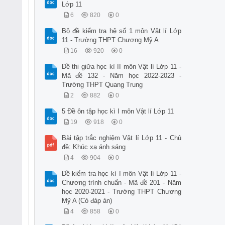
Lớp 11
6
820
0
Bộ đề kiểm tra hệ số 1 môn Vật lí Lớp
11 - Trường THPT Chương Mỹ A
16
920
0
Đề thi giữa học kì II môn Vật lí Lớp 11 -
Mã đề 132 - Năm học 2022-2023 -
Trường THPT Quang Trung
2
882
0
5 Đề ôn tập học kì I môn Vật lí Lớp 11
19
918
0
Bài tập trắc nghiệm Vật lí Lớp 11 - Chủ
đề: Khúc xạ ánh sáng
4
904
0
Đề kiểm tra học kì I môn Vật lí Lớp 11 -
Chương trình chuẩn - Mã đề 201 - Năm
học 2020-2021 - Trường THPT Chương
Mỹ A (Có đáp án)
4
858
0