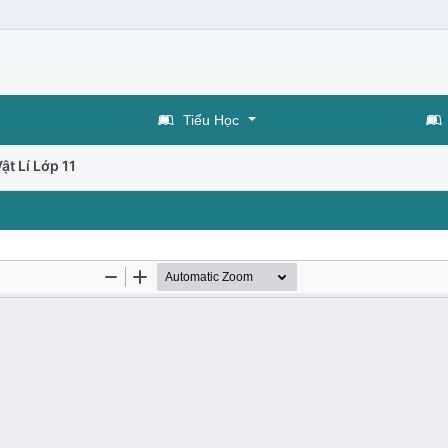
Tiểu Học
ật Lí Lớp 11