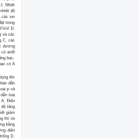
1. Nhiệt
nhiệt độ
 các ion
đặt trong
,87mV D.
g và các
g C. các
ực dương
i có anốt
ằng bạc,
bạc có A
 dụng lên
 bán dẫn
loại p và
 dẫn loại
: A. Điện
t độ tăng
iết giảm
g thì nó
rống bằng
ớng điện
trống D.