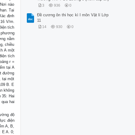
 Nơi nào
3
936
0
hạn. Tại
Đề cương ôn thi học kì I môn Vật lí Lớp
Xác định
11
,16 V/m.
14
930
0
Điện tích
h phương
ương nằm
g, chiều
ch A một
iện tích
oảng r =
ểm tại A
ột đường
 tại một
109 B. E
ân không
 35: Hai
 qua hai
cường độ
lực điện
iểm A, B,
 E A. 0;