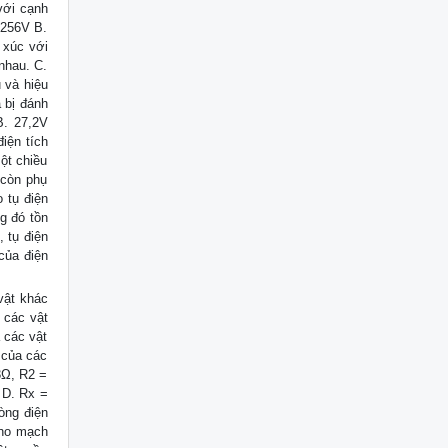
với cạnh
 256V B.
 xúc với
 nhau. C.
 và hiệu
ã bị đánh
B. 27,2V
điện tích
ột chiều
 còn phụ
 tụ điện
g đó tồn
 tụ điện
của điện
vật khác
 các vật
 các vật
 của các
3Ω, R2 =
 D. Rx =
òng điện
cho mạch