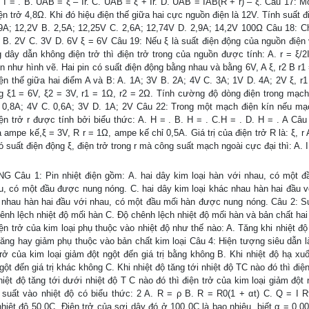
 I = . B. UAB = ξ – Ir. C. UAB = ξ + Ir. D. UAB = IAB(R + r) – ξ. Câu 17: M
n trở 4,8Ω. Khi đó hiệu điện thế giữa hai cực nguồn điện là 12V. Tính suất 
9A; 12,2V B. 2,5A; 12,25V C. 2,6A; 12,74V D. 2,9A; 14,2V 100Ω Câu 18: 
 B. 2V C. 3V D. 6V ξ = 6V Câu 19: Nếu ξ là suất điện động của nguồn điện v
ây dẫn không điện trở thì điện trở trong của nguồn được tính: A. r = ξ/2I
iện như hình vẽ. Hai pin có suất điện động bằng nhau và bằng 6V, A ξ, r2 B r1
n thế giữa hai điểm A và B: A. 1A; 3V B. 2A; 4V C. 3A; 1V D. 4A; 2V ξ, r1
g ξ1 = 6V, ξ2 = 3V, r1 = 1Ω, r2 = 2Ω. Tính cường độ dòng điện trong mạch
B. 0,8A; 4V C. 0,6A; 3V D. 1A; 2V Câu 22: Trong một mạch điện kín nếu mạ
iện trở r được tính bởi biểu thức: A. H = . B. H = . C.H = . D. H = . A Câu
ampe kế,ξ = 3V, R r = 1Ω, ampe kế chỉ 0,5A. Giá trị của điện trở R là: ξ, r
suất điện động ξ, điện trở trong r mà công suất mạch ngoài cực đại thì: A. 
 1: Pin nhiệt điện gồm: A. hai dây kim loại hàn với nhau, có một đ
u, có một đầu được nung nóng. C. hai dây kim loại khác nhau hàn hai đầu v
 nhau hàn hai đầu với nhau, có một đầu mối hàn được nung nóng. Câu 2: Su
ênh lệch nhiệt độ mối hàn C. Độ chênh lệch nhiệt độ mối hàn và bản chất hai 
ện trở của kim loại phụ thuộc vào nhiệt độ như thế nào: A. Tăng khi nhiệt đ
Tăng hay giảm phụ thuộc vào bản chất kim loại Câu 4: Hiện tượng siêu dẫn là
trở của kim loại giảm đột ngột đến giá trị bằng không B. Khi nhiệt độ hạ xu
gột đến giá trị khác không C. Khi nhiệt độ tăng tới nhiệt độ TC nào đó thì điệ
hiệt độ tăng tới dưới nhiệt độ T C nào đó thì điện trở của kim loại giảm đột
 suất vào nhiệt độ có biểu thức: 2 A. R = ρ B. R = R0(1 + αt) C. Q = I R
hiệt độ 50 0C. Điện trở của sợi dây đó ở 100 0C là bao nhiêu, biết α = 0,00