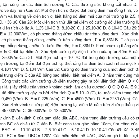
, tận cùng tại các điện tích dương C. Các đường sức không cắt nhau D.
vẽ dày hơn Câu 27: Một điện tích q được đặt trong điện môi đồng tính, vô 
m và hướng về điện tích q, biết hằng số điện môi của môi trường là 2,5. 
 D. +36 μC Câu 28: Một điện tích thử đặt tại điểm có cường độ điện trường 0
 điện tích đó là: A. 1,25.10-4C B. 8.10-2C C. 1,25.10-3C D. 8.10-4C Câu 29:
g E = 12 000V/m, có phương thẳng đứng chiều từ trên xuống dưới. Xác địn
. F có phương thẳng đứng, chiều từ trên xuống dưới, F = 0,36N B. F có ph
ương thẳng đứng, chiều từ dưới lên trên, F = 0,36N D. F có phương thẳng đứn
q = 5nC đặt tại điểm A. Xác định cường độ điện trường của q tại điểm B cá
500V/m Câu 31: Một điện tích q = 10 -7C đặt trong điện trường của một đ
n trường tại điểm đặt điện tích q. Biết rằng hai điện tích cách nhau một kh
 4.104 V/m D. 5.104 V/m Câu 32: Cường độ điện trường của một điện tích đi
ại trung điểm C của AB bằng bao nhiêu, biết hai điểm A, B nằm trên cùng m
ông thức xác định cường độ điện trường gây ra bởi điện tích điểm Q < 0,
 r là: ( lấy chiều của véctơ khoảng cách làm chiều dương): Q Q Q Q A. E 9.
 độ điện trường gây ra bởi điện tích Q = 5.10 -9 (C), tại một điểm trong ch
= 0,450 (V/m). B. E = 0,225 (V/m). C. E = 4500 (V/m). D. E = 2250 (V/m). Câu
. Xác định véctơ cường độ điện trường tại điểm M nằm trên đường thẳng đi
 B. 45 000V/m C. 36 000V/m D. 12 500V/m
ừ đỉnh B đến đỉnh C của tam giác đều ABC, nằm trong điện trường đều có 
nh BC có chiều từ C đến B. Biết cạnh tam giác bằng 10cm, tìm công của 
 BAC: A. - 10.10-4J B. - 2,5.10-4J C. - 5.10-4J D. 10.10-4J Câu 49: Xét 3 đ
0 , BC = 6cm, UBC = 120V. Các hiệu điện thế UAC ,UBA có giá trị lần lượt: