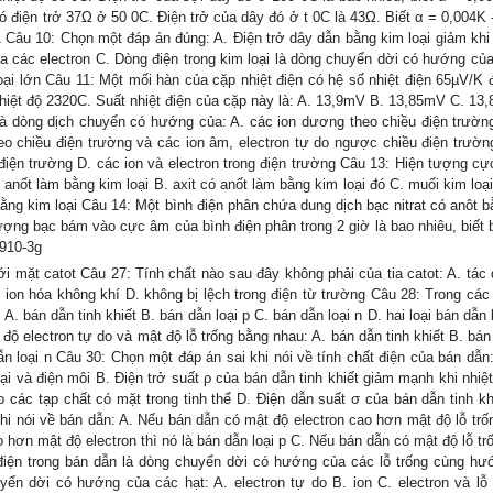
điện trở 37Ω ở 50 0C. Điện trở của dây đó ở t 0C là 43Ω. Biết α = 0,004K -
1 Câu 10: Chọn một đáp án đúng: A. Điện trở dây dẫn bằng kim loại giảm khi 
ủa các electron C. Dòng điện trong kim loại là dòng chuyển dời có hướng của
loại lớn Câu 11: Một mối hàn của cặp nhiệt điện có hệ số nhiệt điện 65µV/K 
hiệt độ 2320C. Suất nhiệt điện của cặp này là: A. 13,9mV B. 13,85mV C. 13
là dòng dịch chuyển có hướng của: A. các ion dương theo chiều điện trườn
o chiều điện trường và các ion âm, electron tự do ngược chiều điện trườn
u điện trường D. các ion và electron trong điện trường Câu 13: Hiện tượng c
ó anốt làm bằng kim loại B. axit có anốt làm bằng kim loại đó C. muối kim loạ
bằng kim loại Câu 14: Một bình điện phân chứa dung dịch bạc nitrat có anôt b
ợng bạc bám vào cực âm của bình điện phân trong 2 giờ là bao nhiêu, biết 
,910-3g
ới mặt catot Câu 27: Tính chất nào sau đây không phải của tia catot: A. tác
 ion hóa không khí D. không bị lệch trong điện từ trường Câu 28: Trong các
A. bán dẫn tinh khiết B. bán dẫn loại p C. bán dẫn loại n D. hai loại bán dẫn 
độ electron tự do và mật độ lỗ trống bằng nhau: A. bán dẫn tinh khiết B. bán
dẫn loại n Câu 30: Chọn một đáp án sai khi nói về tính chất điện của bán dẫn
loại và điện môi B. Điện trở suất ρ của bán dẫn tinh khiết giảm mạnh khi nhiệ
 các tạp chất có mặt trong tinh thể D. Điện dẫn suất σ của bán dẫn tinh kh
hi nói về bán dẫn: A. Nếu bán dẫn có mật độ electron cao hơn mật độ lỗ trốn
o hơn mật độ electron thì nó là bán dẫn loại p C. Nếu bán dẫn có mật độ lỗ t
g điện trong bán dẫn là dòng chuyển dời có hướng của các lỗ trống cùng hư
ển dời có hướng của các hạt: A. electron tự do B. ion C. electron và lỗ 