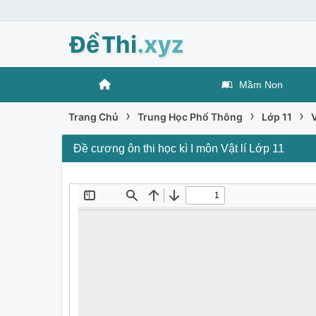
Mầm Non
›
›
›
Trang Chủ
Trung Học Phổ Thông
Lớp 11
V
Đề cương ôn thi học kì I môn Vật lí Lớp 11