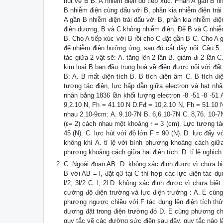
hút về B B. A nhiễm điện do tiếp xúc. Phần A gần B n
B nhiễm điện cùng dấu với B, phần kia nhiễm điện trá
A gần B nhiễm điện trái dấu với B, phần kia nhiễm đi
điện dương, B và C không nhiễm điện. Để B và C nhiễm đ
B. Cho A tiếp xúc với B rồi cho C đặt gần B C. Cho A 
để nhiễm điện hưởng ứng, sau đó cắt dây nối. Câu 5: 
tác giữa 2 vật sẽ: A. tăng lên 2 lần B. giảm đi 2 lần 
kim loại B ban đầu trung hoà về điện được nối với đất
B: A. B mất điện tích B. B tích điện âm C. B tích đ
tương tác điện, lực hấp dẫn giữa electron và hạt nh
nhân bằng 1836 lần khối lượng electron -8 -51 -8 -51
9,2.10 N, Fh = 41.10 N D.Fđ = 10,2.10 N, Fh = 51.10 
nhau 2.10-9cm: A. 9.10-7N B. 6,6.10-7N C. 8,76. 10-7N
(ε= 2) cách nhau một khoảng r = 3 (cm). Lực tương tác 
45 (N). C. lực hút với độ lớn F = 90 (N). D. lực đẩy v
không khí A. tỉ lệ với bình phương khoảng cách giữa h
phương khoảng cách giữa hai điện tích. D. tỉ lệ nghịch
C. Ngoài đoạn AB. D. không xác định được vì chưa biết
B với AB = l, đặt q3 tại C thì hợp các lực điện tác dụ
l/2; 3l/2 C. l; 2l D. không xác định được vì chưa bi
cường độ điện trường và lực điện trường : A. E cùng
phương ngược chiều với F tác dụng lên điện tích thử
dương đặt trong điện trường đó D. E cùng phương chi
quy tắc vẽ các đường sức điện sau đây, quy tắc nào l