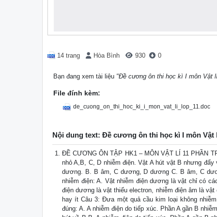
14 trang
Hòa Bình
930
0
Bạn đang xem tài liệu
"Đề cương ôn thi học kì I môn Vật l
File đính kèm:
de_cuong_on_thi_hoc_ki_i_mon_vat_li_lop_11.doc
Nội dung text: Đề cương ôn thi học kì I môn Vật 
ĐỀ CƯƠNG ÔN TẬP HK1 – MÔN VẬT LÍ 11 PHẦN TRẮ
nhỏ A,B, C, D nhiễm điện. Vật A hút vật B nhưng đẩy 
dương. B. B âm, C dương, D dương C. B âm, C dươn
nhiễm điện: A. Vật nhiễm điện dương là vật chỉ có cá
điện dương là vật thiếu electron, nhiễm điện âm là vậ
hay ít Câu 3: Đưa một quả cầu kim loại không nhiễm đ
đúng: A. A nhiễm điện do tiếp xúc. Phần A gần B nhiễm