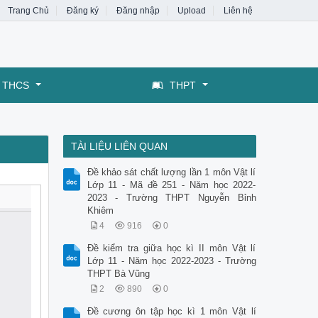
Trang Chủ
Đăng ký
Đăng nhập
Upload
Liên hệ
THCS
THPT
TÀI LIỆU LIÊN QUAN
Đề khảo sát chất lượng lần 1 môn Vật lí
Lớp 11 - Mã đề 251 - Năm học 2022-
2023 - Trường THPT Nguyễn Bỉnh
Khiêm
4
916
0
Đề kiểm tra giữa học kì II môn Vật lí
Lớp 11 - Năm học 2022-2023 - Trường
THPT Bà Vũng
2
890
0
Đề cương ôn tập học kì 1 môn Vật lí