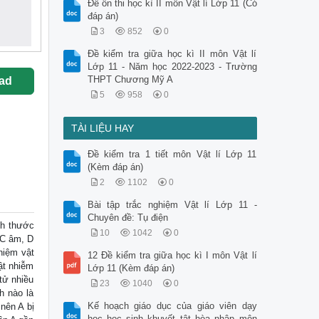
Đề ôn thi học kì II môn Vật lí Lớp 11 (Có
đáp án)
3
852
0
Đề kiểm tra giữa học kì II môn Vật lí
Lớp 11 - Năm học 2022-2023 - Trường
THPT Chương Mỹ A
ad
5
958
0
TÀI LIỆU HAY
Đề kiểm tra 1 tiết môn Vật lí Lớp 11
(Kèm đáp án)
2
1102
0
Bài tập trắc nghiệm Vật lí Lớp 11 -
Chuyên đề: Tụ điện
h thước
10
1042
0
 C âm, D
niệm vật
12 Đề kiểm tra giữa học kì I môn Vật lí
ật nhiễm
Lớp 11 (Kèm đáp án)
tử nhiều
23
1040
0
h nào là
Kế hoạch giáo dục của giáo viên dạy
nên A bị
học học sinh khuyết tật hòa nhập môn