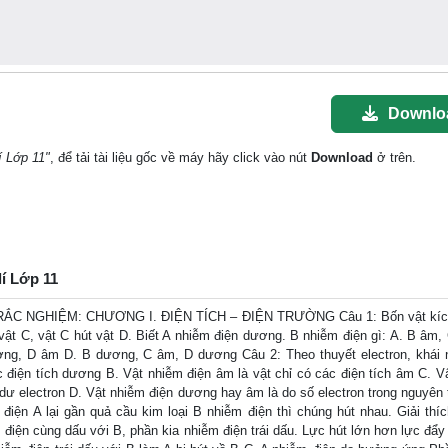
Downlo
í Lớp 11"
, để tải tài liệu gốc về máy hãy click vào nút
Download
ở trên.
lí Lớp 11
C NGHIỆM: CHƯƠNG I. ĐIỆN TÍCH – ĐIỆN TRƯỜNG Câu 1: Bốn vật kíc
vật C, vật C hút vật D. Biết A nhiễm điện dương. B nhiễm điện gì: A. B âm,
g, D âm D. B dương, C âm, D dương Câu 2: Theo thuyết electron, khái 
c điện tích dương B. Vật nhiễm điện âm là vật chỉ có các điện tích âm C. V
t dư electron D. Vật nhiễm điện dương hay âm là do số electron trong nguyên 
iện A lại gần quả cầu kim loại B nhiễm điện thì chúng hút nhau. Giải thíc
 điện cùng dấu với B, phần kia nhiễm điện trái dấu. Lực hút lớn hơn lực đẩy 