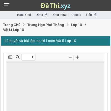
Trang Chủ
Đăng ký
Đăng nhập
Upload
Liên hệ
›
›
›
Trang Chủ
Trung Học Phổ Thông
Lớp 10
Vật Lí Lớp 10
Lí thuyết và bài tập học kì I môn Vật lí Lớp 10