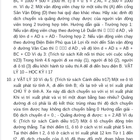
BC = 1000 + 500 = 1500 m. c) d = 0. s = 2.AC = 2.500 = 1000
m. Ví dụ 2: Một vận động viên chạy từ một siêu thị (A) đến cổng
Sân Vận Động (D) theo hai quỹ đạo khác nhau. Hãy xác định độ
dịch chuyển và quãng đường chạy được của người vận động
viên trong 2 trường hợp trên. Hướng dẫn giải - Trường hợp 1:
Nếu vận động viên chạy theo đường Lê Duẩn thì   d AD , về
độ lớn d = AD s = AD - Trường hợp 2: Nếu vận động viên chạy
theo đường Điện Biên Phủ qua Lê Lợi rồi mới đến Sân vận động
ở đường Văn Cao thì   d AD , về độ lớn d = AD s = AB +
BC + CD Ví dụ 3: (Trích từ sách Kết nối tri thức với cuộc sống
tr23) Trong hình 4.6 người đi xe máy (1), người đi bộ (2), người
đi ô tô (3) đều khởi hành từ siêu thị A để đi đến bưu điện B. VẬT
LÝ 10 – HỌC KỲ I 17
z VẬT LÝ 10 Ví dụ 5: (Trích từ sách Cánh diều tr17) Một xe ô tô
xuất phát từ tỉnh A, đi đến tỉnh B; rồi lại trở về vị trí xuất phát
CHÚ Ý ở tỉnh A. Xe này đã dịch chuyển so với vị trí xuất phát
Khi vị trí xuất phát và vị trí một đoạn bằng bao nhiêu? Quãng
đường đi có phải là độ kết thúc trùng nhau thì độ dịch chuyển
vừa tìm được hay không dịch chuyển bằng 0 Hướng dẫn giải -
Độ dịch chuyển d = 0.; - Quãng đường đi được: s = 2.AB Ví dụ
6: (Trích từ sách Cánh diều tr17) Một ô tô chuyển động trên
đường thẳng. Tại thời điểm t1, ô tô ở cách vị trí xuất phát 5 km.
Tại thời điểm t 2, ô tô ở cách vị trí xuất phát 12 km Từ t 1 đến
t2, độ dịch chuyển của ô tô đã thay đổi một đoạn bằng bao