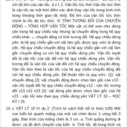
với độ lớn của vận tốc. d v t 2. Vận tốc tức thời Vận tốc tức thời
là vận tốc tại một thời điểm xác định (hay vận tốc trung bình tính
trong khoảng thời gian rất nhỏ). Độ lớn của vận tốc tức thời
chính là tốc độ tức thời. III TÍNH TƯƠNG ĐỐI CỦA CHUYỂN
ĐỘNG – TỔNG HỢP VẬN TỐC Một vật có thể xem như đứng
yên trong hệ quy chiếu này nhưng lại chuyển động trong hệ quy
chiếu khác → chuyển động có tính tương đối. Hệ quy chiếu đứng
yên: là hệ quy chiếu gắn với vật làm gốc được quy ước là đứng
yên. Hệ quy chiếu chuyển động: là hệ quy chiếu gắn với vật làm
gốc chuyển động so với hệ quy chiếu đứng yên. Vận tốc tuyệt
đối là vận tốc của vật đối với hệ quy chiếu đứng yên. Vận tốc
tương đối là vận tốc của vật đối với hệ quy chiếu chuyển động.
Vận tốc kéo theo là vận tốc của hệ quy chiếu chuyển động đối
với hệ quy chiếu đứng yên. Để thuận tiện ta quy ước: (1): vật
chuyển động (2): vật chuyển động được chọn làm gốc của v13 :
vận tốc tuyệt đối hệ quy chiếu chuyển động v12 : vận tốc tương
đối v13 v12 v23 (3): vật đứng yên được chọn làm gốc của hệ
v23 : vận tốc kéo theo quy chiếu đứng yên VẬT LÝ 10 – HỌC
KỲ I 25
z VẬT LÝ 10 Ví dụ 2: (Trích từ sách Kết nối tri thức tr28) Một
con kiến bò quanh miệng của một cái chén được 1 vòng hết 3
giây. Bán kính của miệng chén là 3 cm. a. Tính quãng đường đi
được và độ dịch chuyển của kiến. b. Tính tốc độ trung bình và