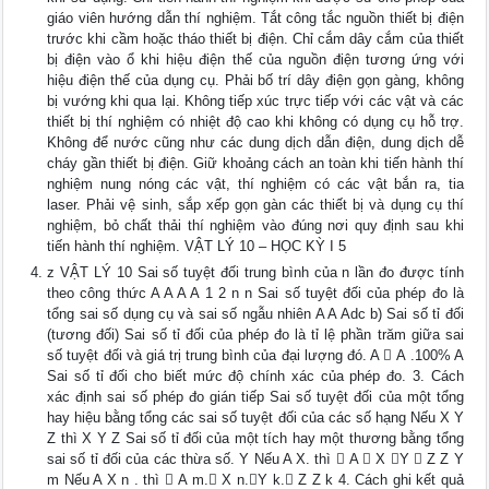
giáo viên hướng dẫn thí nghiệm. Tắt công tắc nguồn thiết bị điện
trước khi cầm hoặc tháo thiết bị điện. Chỉ cắm dây cắm của thiết
bị điện vào ổ khi hiệu điện thế của nguồn điện tương ứng với
hiệu điện thế của dụng cụ. Phải bố trí dây điện gọn gàng, không
bị vướng khi qua lại. Không tiếp xúc trực tiếp với các vật và các
thiết bị thí nghiệm có nhiệt độ cao khi không có dụng cụ hỗ trợ.
Không để nước cũng như các dung dịch dẫn điện, dung dịch dễ
cháy gần thiết bị điện. Giữ khoảng cách an toàn khi tiến hành thí
nghiệm nung nóng các vật, thí nghiệm có các vật bắn ra, tia
laser. Phải vệ sinh, sắp xếp gọn gàn các thiết bị và dụng cụ thí
nghiệm, bỏ chất thải thí nghiệm vào đúng nơi quy định sau khi
tiến hành thí nghiệm. VẬT LÝ 10 – HỌC KỲ I 5
z VẬT LÝ 10 Sai số tuyệt đối trung bình của n lần đo được tính
theo công thức A A A A 1 2 n n Sai số tuyệt đối của phép đo là
tổng sai số dụng cụ và sai số ngẫu nhiên A A Adc b) Sai số tỉ đối
(tương đối) Sai số tỉ đối của phép đo là tỉ lệ phần trăm giữa sai
số tuyệt đối và giá trị trung bình của đại lượng đó. A  A .100% A
Sai số tỉ đối cho biết mức độ chính xác của phép đo. 3. Cách
xác định sai số phép đo gián tiếp Sai số tuyệt đối của một tổng
hay hiệu bằng tổng các sai số tuyệt đối của các số hạng Nếu X Y
Z thì X Y Z Sai số tỉ đối của một tích hay một thương bằng tổng
sai số tỉ đối của các thừa số. Y Nếu A X. thì  A  X Y  Z Z Y
m Nếu A X n . thì  A m. X n.Y k. Z Z k 4. Cách ghi kết quả