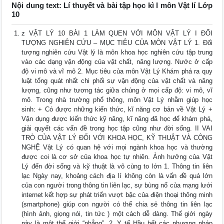
Nội dung text: Lí thuyết và bài tập học kì I môn Vật lí Lớp
10
z VẬT LÝ 10 BÀI 1 LÀM QUEN VỚI MÔN VẬT LÝ I ĐỐI
TƯỢNG NGHIÊN CỨU – MỤC TIÊU CỦA MÔN VẬT LÝ 1. Đối
tượng nghiên cứu Vật lý là môn khoa học nghiên cứu tập trung
vào các dạng vận động của vật chất, năng lượng. Nước ở cấp
độ vi mô và vĩ mô 2. Mục tiêu của môn Vật Lý Khám phá ra quy
luật tổng quát nhất chi phối sự vận động của vật chất và năng
lượng, cũng như tương tác giữa chúng ở mọi cấp độ: vi mô, vĩ
mô. Trong nhà trường phổ thông, môn Vật Lý nhằm giúp học
sinh: + Có được những kiến thức, kĩ năng cơ bản về Vật Lý +
Vận dụng được kiến thức kỹ năng, kĩ năng đã học để khám phá,
giải quyết các vấn đề trong học tập cũng như đời sống. II VAI
TRÒ CỦA VẬT LÝ ĐỐI VỚI KHOA HỌC, KỸ THUẬT VÀ CÔNG
NGHỆ Vật Lý có quan hệ với mọi ngành khoa học và thường
được coi là cơ sở của khoa học tự nhiên. Ảnh hưởng của Vật
Lý đến đời sống và kỹ thuật là vô cùng to lớn 1. Thông tin liên
lạc Ngày nay, khoảng cách địa lí không còn là vấn đề quá lớn
của con người trong thông tin liên lạc, sự bùng nổ của mạng lưới
internet kết hợp sự phát triển vượt bậc của điện thoại thông minh
(smartphone) giúp con người có thể chia sẻ thông tin liên lạc
(hình ảnh, giọng nói, tin tức ) một cách dễ dàng. Thế giới ngày
này là một thế giới “phẳng”. 2. Y tế Hầu hết các phương pháp