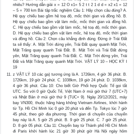
nhiêu? Hướng dẫn giải x = 12 O x1= 5 2 t t 2 1 d d = x2 x1 = 12
– 5 = 700 km Bài tập trắc nghiệm Câu 1: Hãy chọn câu đúng? A.
Hệ quy chiếu bao gồm hệ toạ độ, mốc thời gian và đồng hồ. B.
Hệ quy chiếu bao gồm vật làm mốc, mốc thời gian và đồng hồ.
C. Hệ quy chiếu bao gồm vật làm mốc, hệ toạ độ, mốc thời gian.
D. Hệ quy chiếu bao gồm vật làm mốc, hệ toạ độ, mốc thời gian
và đồng hồ. Câu 2: Chọn câu khẳng định đúng. Đứng ở Trái Đất
ta sẽ thấy: A. Mặt Trời đứng yên, Trái Đất quay quanh Mặt Trời,
Mặt Trăng quay quanh Trái Đất. B. Mặt Trời và Trái Đất đứng
yên, Mặt Trăng quay quanh Trái Đất. C. Mặt Trời đứng yên, Trái
Đất và Mặt Trăng quay quanh Mặt Trời. VẬT LÝ 10 – HỌC KỲ I
19
z VẬT LÝ 10 các ga) tương ứng là A. 1726km, 4 giờ 36 phút. B.
1726km, 19 giờ 24 phút. C. 1038km, 19 giờ 24 phút. D. 1038km,
4 giờ 36 phút. Câu 10: Cho biết Giờ Phối hợp Quốc Tế gọi tắt
UTC. So với 0 giờ Quốc Tế, Việt Nam ở múi giờ thứ 7 (UTC+7)
và Nhật Bản ở múi giờ thứ 9 (TUC+ 9). Ngày 20/12/2021, máy
bay VN300, thuộc hãng hàng không Vietnam Airlines, khởi hành
từ Tp. Hồ Chí Minh lúc 0 giờ 20 phút và đến Tp. Tokyo lúc 7 giờ
45 phút, theo giờ địa phương. Thời gian di chuyển của chuyến
bay này là A. 5 giờ 25 phút. B. 9 giờ 25 phút. C. 7 giờ 25 phút.
D. 8 giờ 05 phút. Câu 11: Chuyến bay từ Thành phố Hồ Chí Minh
đi Paris khởi hành lúc 21 giờ 30 phút giờ Hà Nội ngày hôm