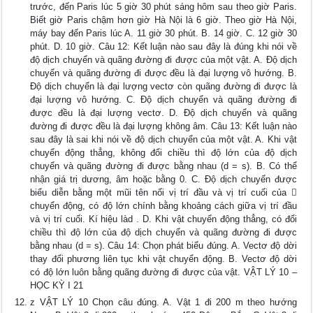
trước, đến Paris lúc 5 giờ 30 phút sáng hôm sau theo giờ Paris.
Biết giờ Paris chậm hơn giờ Hà Nội là 6 giờ. Theo giờ Hà Nội,
máy bay đến Paris lúc A. 11 giờ 30 phút. B. 14 giờ. C. 12 giờ 30
phút. D. 10 giờ. Câu 12: Kết luận nào sau đây là đúng khi nói về
độ dịch chuyển và quãng đường đi được của một vật. A. Độ dịch
chuyển và quãng đường đi được đều là đại lượng vô hướng. B.
Độ dịch chuyển là đại lượng vectơ còn quãng đường đi được là
đại lượng vô hướng. C. Độ dịch chuyển và quãng đường đi
được đều là đại lượng vectơ. D. Độ dịch chuyển và quãng
đường đi được đều là đại lượng không âm. Câu 13: Kết luận nào
sau đây là sai khi nói về độ dịch chuyển của một vật. A. Khi vật
chuyển động thẳng, không đổi chiều thì độ lớn của độ dịch
chuyển và quãng đường đi được bằng nhau (d = s). B. Có thể
nhận giá trị dương, âm hoặc bằng 0. C. Độ dịch chuyển được
biểu diễn bằng một mũi tên nối vị trí đầu và vị trí cuối của 
chuyển động, có độ lớn chính bằng khoảng cách giữa vị trí đầu
và vị trí cuối. Kí hiệu làd . D. Khi vật chuyển động thẳng, có đổi
chiều thì độ lớn của độ dịch chuyển và quãng đường đi được
bằng nhau (d = s). Câu 14: Chọn phát biểu đúng. A. Vectơ độ dời
thay đổi phương liên tục khi vật chuyển động. B. Vectơ độ dời
có độ lớn luôn bằng quãng đường đi được của vật. VẬT LÝ 10 –
HỌC KỲ I 21
z VẬT LÝ 10 Chọn câu đúng. A. Vật 1 đi 200 m theo hướng