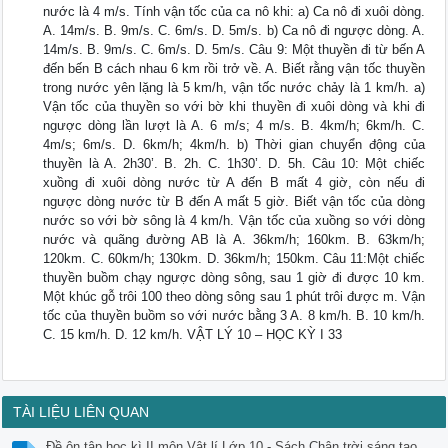
nước là 4 m/s. Tính vận tốc của ca nô khi: a) Ca nô đi xuôi dòng.
A. 14m/s. B. 9m/s. C. 6m/s. D. 5m/s. b) Ca nô đi ngược dòng. A.
14m/s. B. 9m/s. C. 6m/s. D. 5m/s. Câu 9: Một thuyền đi từ bến A
đến bến B cách nhau 6 km rồi trở về. A. Biết rằng vận tốc thuyền
trong nước yên lặng là 5 km/h, vận tốc nước chảy là 1 km/h. a)
Vận tốc của thuyền so với bờ khi thuyền đi xuôi dòng và khi đi
ngược dòng lần lượt là A. 6 m/s; 4 m/s. B. 4km/h; 6km/h. C.
4m/s; 6m/s. D. 6km/h; 4km/h. b) Thời gian chuyển động của
thuyền là A. 2h30’. B. 2h. C. 1h30’. D. 5h. Câu 10: Một chiếc
xuồng đi xuôi dòng nước từ A đến B mất 4 giờ, còn nếu đi
ngược dòng nước từ B đến A mất 5 giờ. Biết vận tốc của dòng
nước so với bờ sông là 4 km/h. Vận tốc của xuồng so với dòng
nước và quãng đường AB là A. 36km/h; 160km. B. 63km/h;
120km. C. 60km/h; 130km. D. 36km/h; 150km. Câu 11:Một chiếc
thuyền buồm chạy ngược dòng sông, sau 1 giờ đi được 10 km.
Một khúc gỗ trôi 100 theo dòng sông sau 1 phút trôi được m. Vận
tốc của thuyền buồm so với nước bằng 3 A. 8 km/h. B. 10 km/h.
C. 15 km/h. D. 12 km/h. VẬT LÝ 10 – HỌC KỲ I 33
TÀI LIỆU LIÊN QUAN
Đề ôn tập học kì II môn Vật lí Lớp 10 - Sách Chân trời sáng tạo