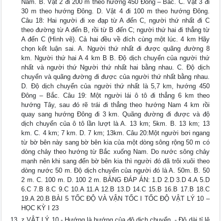
Nam. B. Vật 2 đi 200 m theo hướng 450 Đông – Bắc. C. Vật 3 đi
30 m theo hướng Đông. D. Vật 4 đi 100 m theo hướng Đông.
Câu 18: Hai người đi xe đạp từ A đến C, người thứ nhất đi C
theo đường từ A đến B, rồi từ B đến C; người thứ hai đi thẳng từ
A đến C (Hình vẽ). Cả hai đều về đích cùng một lúc. 4 km Hãy
chọn kết luận sai. A. Người thứ nhất đi được quãng đường 8
km. Người thứ hai A 4 km B B. Độ dịch chuyển của người thứ
nhất và người thứ Người thứ nhất hai bằng nhau. C. Độ dịch
chuyển và quãng đường đi được của người thứ nhất bằng nhau.
D. Độ dịch chuyển của người thứ nhất là 5,7 km, hướng 450
Đông – Bắc. Câu 19: Một người lái ô tô đi thẳng 6 km theo
hướng Tây, sau đó rẽ trái đi thẳng theo hướng Nam 4 km rồi
quay sang hướng Đông đi 3 km. Quãng đường đi được và độ
dịch chuyển của ô tô lần lượt là A. 13 km; 5km. B. 13 km; 13
km. C. 4 km; 7 km. D. 7 km; 13km. Câu 20:Một người bơi ngang
từ bờ bên này sang bờ bên kia của một dòng sông rộng 50 m có
dòng chảy theo hướng từ Bắc xuống Nam. Do nước sông chảy
mạnh nên khi sang đến bờ bên kia thì người đó đã trôi xuôi theo
dòng nước 50 m. Độ dịch chuyển của người đó là A. 50m. B. 50
2 m. C. 100 m. D. 100 2 m. BẢNG ĐÁP ÁN: 1.D 2.D 3.D 4.A 5.D
6.C 7.B 8.C 9.C 10.A 11.A 12.B 13.D 14.C 15.B 16.B 17.B 18.C
19.A 20.B BÀI 5 TỐC ĐỘ VÀ VẬN TỐC I TỐC ĐỘ VẬT LÝ 10 –
HỌC KỲ I 23
z VẬT LÝ 10 - Hướng là hướng của độ dịch chuyển. - Độ dài tỉ lệ