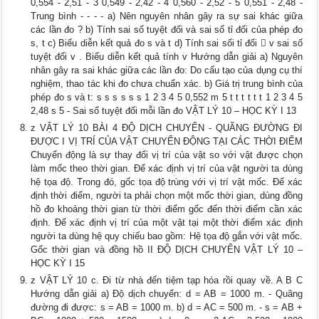
0,554 - 2,51 - 3 0,549 - 2,42 - 4 0,560 - 2,52 - 5 0,551 - 2,48 -
Trung bình - - - - a) Nên nguyên nhân gây ra sự sai khác giữa
các lần đo ? b) Tính sai số tuyệt đối và sai số tỉ đối của phép đo
s, t c) Biểu diễn kết quả đo s và t d) Tính sai sối tỉ đối  v sai số
tuyệt đối v . Biểu diễn kết quả tính v Hướng dẫn giải a) Nguyên
nhân gây ra sai khác giữa các lần đo: Do cấu tạo của dụng cụ thí
nghiệm, thao tác khi đo chưa chuẩn xác. b) Giá trị trung bình của
phép đo s và t: s s s s s s 1 2 3 4 5 0,552 m 5 t t t t t t 1 2 3 4 5
2,48 s 5 - Sai số tuyệt đối mỗi lần đo VẬT LÝ 10 – HỌC KỲ I 13
z VẬT LÝ 10 BÀI 4 ĐỘ DỊCH CHUYỂN - QUÃNG ĐƯỜNG ĐI
ĐƯỢC I VỊ TRÍ CỦA VẬT CHUYỂN ĐỘNG TẠI CÁC THỜI ĐIỂM
Chuyển động là sự thay đổi vị trí của vật so với vật được chọn
làm mốc theo thời gian. Để xác định vị trí của vật người ta dùng
hệ tọa độ. Trong đó, gốc tọa độ trùng với vị trí vật mốc. Để xác
định thời điểm, người ta phải chọn một mốc thời gian, dùng đồng
hồ đo khoảng thời gian từ thời điểm gốc đến thời điểm cần xác
định. Để xác định vị trí của một vật tại một thời điểm xác định
người ta dùng hệ quy chiếu bao gồm: Hệ tọa độ gắn với vật mốc.
Gốc thời gian và đồng hồ II ĐỘ DỊCH CHUYỂN VẬT LÝ 10 –
HỌC KỲ I 15
z VẬT LÝ 10 c. Đi từ nhà đến tiệm tạp hóa rồi quay về. A B C
Hướng dẫn giải a) Độ dịch chuyển: d = AB = 1000 m. - Quãng
đường đi được: s = AB = 1000 m. b) d = AC = 500 m. - s = AB +