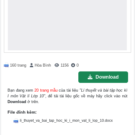
160 trang
Hòa Bình
1156
0
Download
Bạn đang xem
20 trang mẫu
của tài liệu
"Lí thuyết và bài tập học kì
I môn Vật lí Lớp 10"
, để tải tài liệu gốc về máy hãy click vào nút
Download
ở trên.
File đính kèm:
li_thuyet_va_bai_tap_hoc_ki_i_mon_vat_li_lop_10.docx