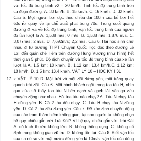
với tốc độ trung bình v2 = 20 km/h. Tính tốc độ trung bình trên
cả đoạn đường. A. 30 km/h. B. 15 km/h. C. 16 km/h. D. 32 km/h.
Câu 5: Một người bơi dọc theo chiều dài 100m của bể bơi hết
60s rồi quay về lại chỗ xuất phát trong 70s. Trong suốt quãng
đường đi và về tốc độ trung bình, vận tốc trung bình của người
đó lần lượt là A. 1,538 m/s; 0 m/s. B. 1,538 m/s; 1,876 m/s. C.
3,077m/s; 2 m/s. D. 7,692m/s; 2,2 m/s. Câu 6: Hai học sinh chở
nhau đi từ trường THPT Chuyên Quốc Học dọc theo đường Lê
Lợi đến quán chè Hẻm trên đường Hùng Vương (như hình) hết
thời gian 5 phút. Độ dịch chuyển và tốc độ trung bình của xe lần
lượt là A. 1,5 km; 18 km/h. B. 1,12 km; 13,4 km/h.C. 1,12 km;
18 km/h. D. 1,5 km; 13,4 km/h. VẬT LÝ 10 – HỌC KỲ I 31
z VẬT LÝ 10 D. Mặt trời và mặt đất đứng yên, mặt trăng quay
quanh trái đất. Câu 6: Một hành khách ngồi trong toa tàu H, nhìn
qua cửa sổ thấy toa tàu N bên cạnh và gạch lát sân ga đều
chuyển động như nhau. Hỏi toa tàu nào chạy? A. Tàu N chạy tàu
H dứng yên. B. Cả 2 tàu đều chạy. C. Tàu H chạy tàu N đứng
yên. D. Cả 2 tàu đều đứng yên. Câu 7: Để xác định chuyển động
của các trạm thám hiểm không gian, tại sao người ta không chọn
hệ quy chiếu gắn với Trái Đất? Vì hệ quy chiếu gắn với Trái Đất
A. có kích thước không lớn. B. không thông dụng. C. không cố
định trong không gian vũ trụ. D. không tồn tại. Câu 8: Biết vận tốc
của ca nô so với mặt nước đứng yên là 10m/s. vận tốc của dòng