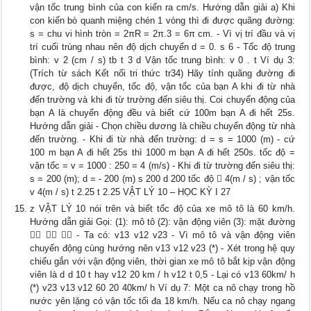
vận tốc trung bình của con kiến ra cm/s. Hướng dẫn giải a) Khi
con kiến bò quanh miệng chén 1 vòng thì đi được quãng đường:
s = chu vi hình tròn = 2πR = 2π.3 = 6π cm. - Vì vị trí đầu và vị
trí cuối trùng nhau nên độ dịch chuyển d = 0. s 6 - Tốc độ trung
bình: v 2 (cm / s) tb t 3 d Vận tốc trung bình: v 0 . t Ví dụ 3:
(Trích từ sách Kết nối tri thức tr34) Hãy tính quãng đường đi
được, độ dịch chuyển, tốc độ, vận tốc của bạn A khi đi từ nhà
đến trường và khi đi từ trường đến siêu thị. Coi chuyển động của
bạn A là chuyển động đều và biết cứ 100m bạn A đi hết 25s.
Hướng dẫn giải - Chọn chiều dương là chiều chuyển động từ nhà
đến trường. - Khi đi từ nhà đến trường: d = s = 1000 (m) - cứ
100 m bạn A đi hết 25s thì 1000 m bạn A đi hết 250s. tốc độ =
vận tốc = v = 1000 : 250 = 4 (m/s) - Khi đi từ trường đến siêu thị:
s = 200 (m); d = - 200 (m) s 200 d 200 tốc độ  4(m / s) ; vận tốc
v 4(m / s) t 2.25 t 2.25 VẬT LÝ 10 – HỌC KỲ I 27
z VẬT LÝ 10 nói trên và biết tốc độ của xe mô tô là 60 km/h.
Hướng dẫn giải Gọi: (1): mô tô (2): vận động viên (3): mặt đường
   - Ta có: v13 v12 v23 - Vì mô tô và vận động viên
chuyển động cùng hướng nên v13 v12 v23 (*) - Xét trong hệ quy
chiếu gắn với vận động viên, thời gian xe mô tô bắt kịp vận động
viên là d d 10 t hay v12 20 km / h v12 t 0,5 - Lại có v13 60km/ h
(*) v23 v13 v12 60 20 40km/ h Ví dụ 7: Một ca nô chạy trong hồ
nước yên lặng có vận tốc tối đa 18 km/h. Nếu ca nô chạy ngang