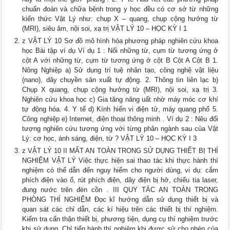
chuẩn đoán và chữa bệnh trong y học đều có cơ sở từ những
kiến thức Vật Lý như: chụp X – quang, chụp cộng hưởng từ
(MRI), siêu âm, nội soi, xạ trị VẬT LÝ 10 – HỌC KỲ I 1
z VẬT LÝ 10 Sơ đồ mô hình hóa phương pháp nghiên cứu khoa
học Bài tập ví dụ Ví dụ 1 : Nối những từ, cụm từ tương ứng ở
cột A với những từ, cụm từ tương ứng ở cột B Cột A Cột B 1.
Nông Nghiệp a) Sử dụng trí tuệ nhân tạo, công nghệ vật liệu
(nano), dây chuyền sản xuất tự động. 2. Thông tin liên lạc b)
Chụp X quang, chụp cộng hưởng từ (MRI), nội soi, xạ trị 3.
Nghiên cứu khoa học c) Gia tăng năng uất nhờ máy móc cơ khí
tự động hóa. 4. Y tế d) Kính hiển vi điện tử, máy quang phổ 5.
Công nghiệp e) Internet, điện thoại thông minh . Ví dụ 2 : Nêu đối
tượng nghiên cứu tương ứng với từng phân ngành sau của Vật
Lý: cơ học, ánh sáng, điện, từ ? VẬT LÝ 10 – HỌC KỲ I 3
z VẬT LÝ 10 II MẤT AN TOÀN TRONG SỬ DỤNG THIẾT BỊ THÍ
NGHIỆM VẬT LÝ Việc thực hiện sai thao tác khi thực hành thí
nghiệm có thể dẫn đến nguy hiểm cho người dùng, vi dụ: cắm
phích điện vào ổ, rút phích điện, dây điện bị hở, chiếu tia laser,
đung nước trên đèn cồn . III QUY TẮC AN TOÀN TRONG
PHÒNG THÍ NGHIỆM Đọc kĩ hướng dẫn sử dụng thiết bị và
quan sát các chỉ dẫn, các kí hiệu trên các thiết bị thí nghiệm.
Kiểm tra cẩn thận thiết bị, phương tiện, dụng cụ thí nghiệm trước
khi sử dụng. Chỉ tiến hành thí nghiệm khi được sử cho phép của