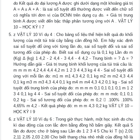
đo Kết quả đo đại lượng A được ghi dưới dạng một khoảng giá trị
A = A ± A + A : là sai số tuyệt đối thường được viết đến chữ số
có nghĩa tới đơn vị của ĐCNN trên dụng cụ đo. + Giá trị trung
bình A được viết đến bậc thập phân tương ứng với A . VẬT LÝ
10 – HỌC KỲ I 7
z VẬT LÝ 10 Ví dụ 4 : Cho bảng số liệu thể hiện kết quả đo khối
lượng của một túi trái cây bằng cân đồng hồ. Em hãy xác định
sai số tuyệt đố ứng với từng lần đo, sai số tuyệt đối và sai số
tương đối của phép đo. Biết sai số dụng cụ là 0,1 kg Lần đo m
(Kg) ∆ (kg) 1 4,2 - 2 4,4 - 3 4,4 - 4 4,2 - Trung bình = ? ∆ = ?
Hướng dẫn giải - Giá trị trung bình khối lượng của túi trái câu là:
m m m m 4,2 4,4 4,4 4,2 m 1 2 3 4 4,3 kg 4 4 - Sai số tuyệt đối
ứng với mỗi lần đo: m1 m m1 4,3 4,2 0,1 kg m2 m m2 4,3 4,4
0,1 kg m3 m m3 4,3 4,4 0,1 kg m4 m m4 4,3 4,2 0,1 kg - Sai số
tuyệt đối trung bình của phép đo: m m m m 0,1 0,1 0,1 0,1 m 1 2
3 4 0,1 kg 4 4 - Sai số tuyệt đối của phép đo: m m mdc 0,1 0,1
0,2 kg - Sai số tương đối của phép đo: m 0,2  .100% .100%
4,65% m 4,2 - Kết quả phép đó: m m m 4,3 0,2 kg VẬT LÝ 10 –
HỌC KỲ I 9
z VẬT LÝ 10 Ví dụ 6 : Trong giờ thực hành, một học sinh đo chu
kì dao động của con lắc đơn bằng đồng hồ bấm giây. Kết quả 5
lần đo được cho ở bảng sau Lần đo 1 2 3 4 5 Chu kì T (s) 2,01
2,11 2,05 2,03 2,00 Cho biết thang chia nhỏ nhất của đồng hồ là