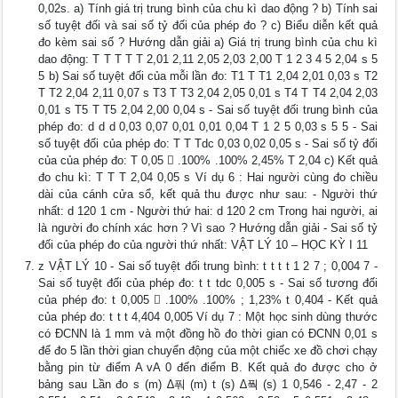
0,02s. a) Tính giá trị trung bình của chu kì dao động ? b) Tính sai
số tuyệt đối và sai số tỷ đối của phép đo ? c) Biểu diễn kết quả
đo kèm sai số ? Hướng dẫn giải a) Giá trị trung bình của chu kì
dao động: T T T T T 2,01 2,11 2,05 2,03 2,00 T 1 2 3 4 5 2,04 s 5
5 b) Sai số tuyệt đối của mỗi lần đo: T1 T T1 2,04 2,01 0,03 s T2
T T2 2,04 2,11 0,07 s T3 T T3 2,04 2,05 0,01 s T4 T T4 2,04 2,03
0,01 s T5 T T5 2,04 2,00 0,04 s - Sai số tuyệt đối trung bình của
phép đo: d d d 0,03 0,07 0,01 0,01 0,04 T 1 2 5 0,03 s 5 5 - Sai
số tuyệt đối của phép đo: T T Tdc 0,03 0,02 0,05 s - Sai số tỷ đối
của của phép đo: T 0,05  .100% .100% 2,45% T 2,04 c) Kết quả
đo chu kì: T T T 2,04 0,05 s Ví dụ 6 : Hai người cùng đo chiều
dài của cánh cửa sổ, kết quả thu được như sau: - Người thứ
nhất: d 120 1 cm - Người thứ hai: d 120 2 cm Trong hai người, ai
là người đo chính xác hơn ? Vì sao ? Hướng dẫn giải - Sai số tỷ
đối của phép đo của người thứ nhất: VẬT LÝ 10 – HỌC KỲ I 11
z VẬT LÝ 10 - Sai số tuyệt đối trung bình: t t t t 1 2 7 ; 0,004 7 -
Sai số tuyệt đối của phép đo: t t tdc 0,005 s - Sai số tương đối
của phép đo: t 0,005  .100% .100% ; 1,23% t 0,404 - Kết quả
của phép đo: t t t 4,404 0,005 Ví dụ 7 : Một học sinh dùng thước
có ĐCNN là 1 mm và một đồng hồ đo thời gian có ĐCNN 0,01 s
để đo 5 lần thời gian chuyển động của một chiếc xe đồ chơi chạy
bằng pin từ điểm A vA 0 đến điểm B. Kết quả đo được cho ở
bảng sau Lần đo s (m) ∆풔 (m) t (s) ∆풕 (s) 1 0,546 - 2,47 - 2