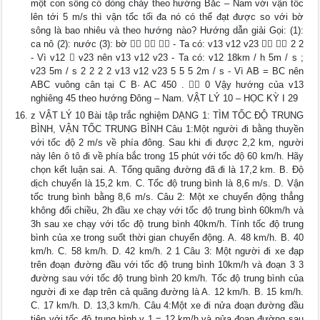
một con sông có dòng chảy theo hướng Bắc – Nam với vận tốc
lên tới 5 m/s thì vận tốc tối đa nó có thể đạt được so với bờ
sông là bao nhiêu và theo hướng nào? Hướng dẫn giải Gọi: (1):
ca nô (2): nước (3): bờ    - Ta có: v13 v12 v23   2 2
- Vì v12  v23 nên v13 v12 v23 - Ta có: v12 18km / h 5m / s ;
v23 5m / s 2 2 2 2 v13 v12 v23 5 5 5 2m / s - Vì AB = BC nên
ABC vuông cân tại C B· AC 450 .  0 Vậy hướng của v13
nghiêng 45 theo hướng Đông – Nam. VẬT LÝ 10 – HỌC KỲ I 29
z VẬT LÝ 10 Bài tập trắc nghiệm DẠNG 1: TÌM TỐC ĐỘ TRUNG
BÌNH, VẬN TỐC TRUNG BÌNH Câu 1:Một người đi bằng thuyền
với tốc độ 2 m/s về phía đông. Sau khi đi được 2,2 km, người
này lên ô tô đi về phía bắc trong 15 phút với tốc độ 60 km/h. Hãy
chọn kết luận sai. A. Tổng quãng đường đã đi là 17,2 km. B. Độ
dịch chuyển là 15,2 km. C. Tốc độ trung bình là 8,6 m/s. D. Vận
tốc trung bình bằng 8,6 m/s. Câu 2: Một xe chuyển động thẳng
không đổi chiều, 2h đầu xe chạy với tốc độ trung bình 60km/h và
3h sau xe chạy với tốc độ trung bình 40km/h. Tính tốc độ trung
bình của xe trong suốt thời gian chuyển động. A. 48 km/h. B. 40
km/h. C. 58 km/h. D. 42 km/h. 2 1 Câu 3: Một người đi xe đạp
trên đoạn đường đầu với tốc độ trung bình 10km/h và đoạn 3 3
đường sau với tốc độ trung bình 20 km/h. Tốc độ trung bình của
người đi xe đạp trên cả quãng đường là A. 12 km/h. B. 15 km/h.
C. 17 km/h. D. 13,3 km/h. Câu 4:Một xe đi nửa đoạn đường đầu
tiên với tốc độ trung bình v 1 = 12 km/h và nửa đoạn đường sau