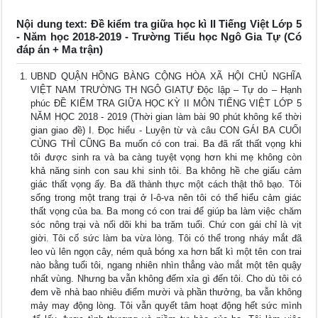
Nội dung text: Đề kiểm tra giữa học kì II Tiếng Việt Lớp 5
- Năm học 2018-2019 - Trường Tiểu học Ngô Gia Tự (Có
đáp án + Ma trận)
UBND QUẬN HỒNG BÀNG CỘNG HÒA XÃ HỘI CHỦ NGHĨA
VIỆT NAM TRƯỜNG TH NGÔ GIATỰ Độc lập – Tự do – Hạnh
phúc ĐỀ KIỂM TRA GIỮA HỌC KỲ II MÔN TIẾNG VIỆT LỚP 5
NĂM HỌC 2018 - 2019 (Thời gian làm bài 90 phút không kể thời
gian giao đề) I. Đọc hiểu - Luyện từ và câu CON GÁI BA CUỐI
CÙNG THÌ CŨNG Ba muốn có con trai. Ba đã rất thất vọng khi
tôi được sinh ra và ba càng tuyệt vọng hơn khi mẹ không còn
khả năng sinh con sau khi sinh tôi. Ba không hề che giấu cảm
giác thất vọng ấy. Ba đã thành thực một cách thật thô bạo. Tôi
sống trong một trang trại ở I-ô-va nên tôi có thể hiểu cảm giác
thất vọng của ba. Ba mong có con trai để giúp ba làm việc chăm
sóc nông trại và nối dõi khi ba trăm tuổi. Chứ con gái chỉ là vịt
giời. Tôi cố sức làm ba vừa lòng. Tôi có thể trong nháy mắt đã
leo vù lên ngọn cây, ném quả bóng xa hơn bất kì một tên con trai
nào bằng tuổi tôi, ngang nhiên nhìn thẳng vào mắt một tên quậy
nhất vùng. Nhưng ba vẫn không đếm xỉa gì đến tôi. Cho dù tôi có
đem về nhà bao nhiêu điểm mười và phần thưởng, ba vẫn không
mảy may động lòng. Tôi vẫn quyết tâm hoạt động hết sức mình