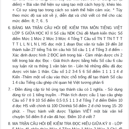
điểm) + Bài văn thể hiện sự sáng tạo một cách hợp lý, khéo léo.
+ Có sự sáng tạo trong cách so sánh thể hiện cảm xúc. * Tùy
theo mức độ sai sót về ý, diễn đạt và chữ viết có thể cho các
mức điểm: 8; 7; 6.. 5
BẢNG MA TRẬN CÂU HỎI ĐỀ KIỂM TRA MÔN TIẾNG VIỆT
LỚP 5 GIỮA HỌC KÌ II Số câu NDK Chủ đề Mạnh kiến thức Số
điểm Mức 1 Mức 2 Mức 3 Mức 4 Tổng T Câu số TN T TN T T T
T T L L N L N L HS đọc một 1 đoạn Đọc văn từ tuần 19 đến 2đ
thành tuần 27 tiếng Trả lời câu hỏi Số câu 1 1 đ Tổng 3 đ điểm -
Xác định được hình 2 ĐỌC ảnh trong bài - Cảm nhận được chi 2
tiết trong bài đọc Đọc - Giải thích được bằng hiểu Số câu 6 câu
suy luận rút ra thông 1 văn bản tin - Liên hệ những điều đã đọc
được với bản 1 thân. Câu số 1-2 3-4 5 6 Số điểm 1 1 1 1 4 đ
Kiến -Thêm một vế câu vào thức chỗ trống để tạo thành Số câu
1 4 câu Tiếng câu ghép chỉ quan hệ Việt tương phản 6
- Điền đúng cặp từ hô ứng tạo thành câu có 1 nghĩa. - Sử dụng
đúng từ có 1 tiếng truyền. - Phân tích được cấu 1 tạo câu ghép
Câu số 7 8 9 10 Số điểm 0,5 0,5 1 1 3 đ Tổng 7 đ điểm Điểm 10
đ đọc HS viết chính tả 100 Chínhtả Số điểm 2 đ chữ trong 15- 20
phút. - Thực hành viết được Tậplàm VIẾT một bài văn kể
chuyện Số điểm 8 đ văn đã học. Điểm 10 đ viết 7
MA TRẬN CÂU HỎI ĐỀ KIỂM TRA ĐỌC HIỂU GIỮA KỲ II - LỚP