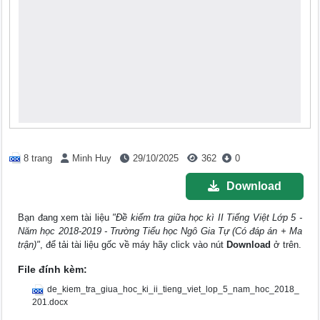
8 trang
Minh Huy
29/10/2025
362
0
Download
Bạn đang xem tài liệu
"Đề kiểm tra giữa học kì II Tiếng Việt Lớp 5 -
Năm học 2018-2019 - Trường Tiểu học Ngô Gia Tự (Có đáp án + Ma
trận)"
, để tải tài liệu gốc về máy hãy click vào nút
Download
ở trên.
File đính kèm:
de_kiem_tra_giua_hoc_ki_ii_tieng_viet_lop_5_nam_hoc_2018_
201.docx