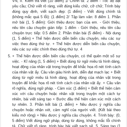
VN, II. Kiểm tra viết (10 điểm) 1/ Chính tả: 2 điểm - Tốc độ đạt
yêu cầu; Chữ viết rõ ràng, viết đúng kiểu chữ, cỡ chữ; Trình bày
đúng quy định, viết sạch đẹp: (1 điểm) - Viết đúng chính tả
(không mắc quá 5 lỗi): (1 điểm) 2/ Tập làm văn: 8 điểm 1. Phần
mở bài (1, 5 điểm): Giới thiệu được bạn của em. - Giới thiệu,
nêu tên câu chuyện gián tiếp: 1 điểm - Giới thiệu, nêu tên câu
chuyện trực tiếp: 0.5 điểm 2. Phần thân bài (5 điểm) - Nội dung
(1, 5 điểm) + Thể hiện được diễn biến câu chuyện, nêu các sự
việc theo đúng thứ tự. + Thể hiện được diễn biến câu chuyện,
nêu các sự việc chính theo đúng thứ tự. 4
+ Thể hiện được diễn biến câu chuyện, có thể quên một số sự
việc. - Kĩ năng (1, 5 điểm) + Biết dùng từ ngữ miêu tả hình dáng,
hoạt động của nhân vật trong truyện để khắc họa rõ nét tính cách
của nhân vật ấy. Câu văn giàu hình ảnh, diễn đạt mạch lạc + Biết
dùng từ ngữ miêu tả hình dáng, hoạt động của nhân vật trong
truyện để khắc họa rõ nét tính cách của nhân vật ấy. + Câu văn
rõ nghĩa, đúng ngữ pháp. - Cảm xúc (1 điểm) + Biết thể hiện cảm
xúc với câu chuyện hoặc nhân vật trong truyện một cách tự
nhiên, bài viết sáng tạo + Bước đầu thể hiện cảm xúc một cách
tự nhiên. 3. Phần kết bài (1 điểm) + Nêu được ý nghĩa câu
chuyện hoặc nhận xét, cảm nghĩ của người viết. (Kết bài theo
kiểu mở rộng) + Nêu được ý nghĩa câu chuyện. 4. Trình bày: (0,
5 điểm) Viết đúng ngữ pháp, dùng từ đúng, không mắc lỗi chính
tả. Chữ viết rõ ràng, trình bày bài viết sạch sẽ. 5. Sáng tạo (1