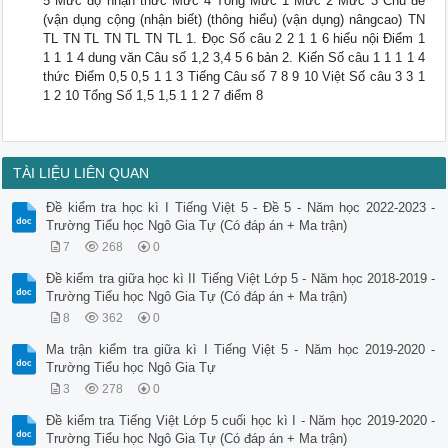
5 Mức độ nhận thức Mức 4 Tổng Mức 1 Mức 2 Mức 3 Chủ đề
(vận dụng cộng (nhận biết) (thông hiểu) (vận dụng) nângcao) TN
TL TN TL TN TL TN TL 1. Đọc Số câu 2 2 1 1 6 hiểu nội Điểm 1
1 1 1 4 dung văn Câu số 1,2 3,4 5 6 bản 2. Kiến Số câu 1 1 1 1 4
thức Điểm 0,5 0,5 1 1 3 Tiếng Câu số 7 8 9 10 Việt Số câu 3 3 1
1 2 10 Tổng Số 1,5 1,5 1 1 2 7 điểm 8
TÀI LIỆU LIÊN QUAN
Đề kiểm tra học kì I Tiếng Việt 5 - Đề 5 - Năm học 2022-2023 -
Trường Tiểu học Ngô Gia Tự (Có đáp án + Ma trận)
7
268
0
Đề kiểm tra giữa học kì II Tiếng Việt Lớp 5 - Năm học 2018-2019 -
Trường Tiểu học Ngô Gia Tự (Có đáp án + Ma trận)
8
362
0
Ma trận kiểm tra giữa kì I Tiếng Việt 5 - Năm học 2019-2020 -
Trường Tiểu học Ngô Gia Tự
3
278
0
Đề kiểm tra Tiếng Việt Lớp 5 cuối học kì I - Năm học 2019-2020 -
Trường Tiểu học Ngô Gia Tự (Có đáp án + Ma trận)