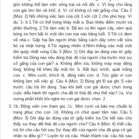
giời không thể làm việc nông trại và nối dõi. c. Vì ông cho rằng
con gái lớn lên sẽ khổ. d. Vì cô không có nét giống cha. Câu 2
(Mức 2) Nối những việc làm của cột 1 với cột 2 cho phù hợp. Ví
dụ: 1- b 1.Tôi có thể trong nháy mắt a. Bao nhiêu điểm mười và
phần thưởng. 2.Tôi làm việc b. Đã leo vù lên ngọn cây, ném quả
bóng xa hơn bất kì một tên con trai nào bằng tuổi. 3.Tôi có đem
về nhà c. Gấp hai lần người khác bằng cách dậy sớm vắt sữa
bò và nhặt trứng. 4.Tôi ngang nhiên d.Nhìn thẳng vào mặt một
tên quậy nhất vùng Câu 3 (Mức 1) Ghi đáp án đúng vào tờ giấy
kiểm tra Dòng nào nêu đúng thái độ của người cha trước mọi sự
cố gắng của con gái? a. Không đếm xỉa, không mảy may động
lòng, không hề khen lấy một lời. b. Rất bực mình, quát mắng
con. c. Mỉm cười, khích lệ, động viên con. d. Tức giận vì con
không làm nổi việc gì. Câu 4 (Mức 2) Đúng ghi Đ sai ghi S vào
trước câu trả lời đúng. Sau khi biết con gái được chọn trong
cuộc diễu hành thì người cha đã tỏ thái độ như thế nào? a. Vui
mừng phấn khởi khi nghe tin con gái được chọn. 2
b. Động viên con tham gia. c. Mỉm cười và bảo mẹ chuẩn bị
trang phục cho con. d. Không có chút quan tâm nào. Câu 5
(Mức 3) Ghi đáp án đúng vào tờ giấy kiểm tra Chi tiết nào cho
thấy sự thay đổi thái độ của người cha? Câu 6 (Mức 4) Viết câu
trả lời cho câu hỏi sau Sự thay đổi của người cha đã giúp cô gái
nhận ra điều gì? * Luyện từ và câu. Hoàn thành các câu hỏi sau