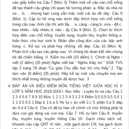
vào giấy kiểm tra Câu 7 (Mức 3) Thêm một vế câu vào chỗ trống
để tạo thành câu ghép chỉ quan hệ tương phản: a, Mặc dù nhà nó
xa .. b, .. nhưng bạn Long vẫn mặc một cái áo rất dày. Câu 8
(Mức 1). Cặp từ hô ứng nào dưới đây thích hợp với chỗ trống
trong câu sau: Anh cần thì anh lấy .. a, càng - càng b, vừa - đã c,
bao nhiêu - bấy nhiêu d, nào - ấy Câu 9 (Mức 2). Chọn từ thích
hợp điền vào chỗ trống: truyền tụng, truyền thụ, truyền thống a.
kiến thức cho học sinh b. Nhân dân công đức của các bậc anh
hùng. c. Kế tục và phát huy những .tốt đẹp. Câu 10 (Mức 4).
Phân tích cấu tạo câu ghép sau: Vì chúng tôi đoàn kết nên chúng
tôi đã chiến thắng. II. Kiểm tra viết (10 điểm) 1. Chính tả Nghe -
viết (2 điểm) (20 phút) Nghe viết bài “ Nghĩa thầy trò ” SGK TV5
tập 2 trang 79 đoạn “Cụ giáo Chu dẫn học trò cho thầy” 2. Tập
làm văn (8 điểm) (35 phút): Hãy kể lại một câu chuyện mà em
thích nhất trong những truyện đã được học. 3
ĐÁP ÁN VÀ BIỂU ĐIỂM MÔN TIẾNG VIỆT GIỮA HỌC KÌ II
LỚP 5 NĂM HỌC 2018-2019 I. Đọc hiểu - Luyện từ và câu Câu 1
2 3 4 5 6 7 8 9 10 Mức 1 2 1 2 3 4 3 1 2 4 Điểm 0,5 0,5 0,5 0,5 1
1 1 0.5 0,5 1 Đáp b 1.b a S Hs tự c án viết 2.c S phần 3.a S đáp
án 4.d đ Câu 6: Cha cô đã tự hào về chính cô chứ không phải là
đứa con gái đóng vai con trai. Câu 7: HS tự làm Câu 9: truyền
thụ, truyền tụng, truyền thống Câu 10: Gạch chéo tách vế,
khoanh vào cặp QHT Vì nên , một gạch dưới CN, hai gạch dưới