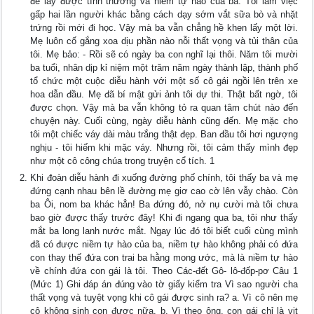
để lấy được tình thương và niềm tự hào của ba. Tôi làm việc
gấp hai lần người khác bằng cách dạy sớm vắt sữa bò và nhặt
trứng rồi mới đi học. Vậy mà ba vẫn chẳng hề khen lấy một lời.
Mẹ luôn cố gắng xoa dịu phần nào nỗi thất vọng và tủi thân của
tôi. Mẹ bảo: - Rồi sẽ có ngày ba con nghĩ lại thôi. Năm tôi mười
ba tuổi, nhân dịp kỉ niệm một trăm năm ngày thành lập, thành phố
tổ chức một cuộc diễu hành với một số cô gái ngồi lên trên xe
hoa dẫn đầu. Mẹ đã bí mật gửi ảnh tôi dự thi. Thật bất ngờ, tôi
được chọn. Vậy mà ba vẫn không tỏ ra quan tâm chút nào đến
chuyện này. Cuối cùng, ngày diễu hành cũng đến. Mẹ mặc cho
tôi một chiếc váy dài màu trắng thật đẹp. Ban đầu tôi hơi ngượng
nghịu - tôi hiếm khi mặc váy. Nhưng rồi, tôi cảm thấy mình đẹp
như một cô công chúa trong truyện cổ tích. 1
Khi đoàn diễu hành đi xuống đường phố chính, tôi thấy ba và mẹ
đứng cạnh nhau bên lề đường mẹ giơ cao cờ lên vẫy chào. Còn
ba Ôi, nom ba khác hẳn! Ba đứng đó, nở nụ cười mà tôi chưa
bao giờ được thấy trước đây! Khi đi ngang qua ba, tôi như thấy
mắt ba long lanh nước mắt. Ngay lúc đó tôi biết cuối cùng mình
đã có được niềm tự hào của ba, niềm tự hào không phải có đứa
con thay thế đứa con trai ba hằng mong ước, mà là niềm tự hào
về chính đứa con gái là tôi. Theo Các-đết Gô- lô-đốp-pơ Câu 1
(Mức 1) Ghi đáp án đúng vào tờ giấy kiểm tra Vì sao người cha
thất vọng và tuyệt vọng khi cô gái được sinh ra? a. Vì cô nên mẹ
cô không sinh con được nữa. b. Vì theo ông, con gái chỉ là vịt