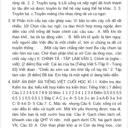
rộng rãi. 2. 2. Truyền tụng. b.Lối sống và nếp nghĩ đã hình thành
từ lâu đời và được truyền từ thế hệ này sang thế hệ khác. 3. 3.
Truyền bá. c.Truyền miệng cho nhau rộng rãi và ca ngợi.
9/ Phân tích cấu tạo câu ghép sau: Vì bão to nên cây cối đổ rất
nhiều. 10/ Chọn câu tục ngữ, ca dao thích hợp trong ngoặc đơn
điền vào chỗ trống để hoàn chỉnh các câu sau : A. Mỗi khi tôi
than khổ , bà tôi lại động viên : . B. Mỗi khi tổ quốc bị lâm nguy,
mỗi người dân Việt đều là một chiến sĩ, bởi vì chúng ta đã có
truyền thống : .. .. (Một cây làm chẳng nên non/ Ba cây chụm lại
nên hòn núi cao; Chớ than phận khó ai ơi/ Còn da lông mọc, còn
chồi nảy cây.) II. CHÍNH TẢ - TẬP LÀM VĂN 1. Chính tả (nghe -
viết): (2 điểm) Bài viết: Cái áo của ba (Tiếng Việt 5 /Tập II - Trang
63) Viết đoạn : “Chiếc áo sờn vai .ôm khít lấy cổ tay tôi.” 2. Tập
làm văn: (8 điểm) Đề bài: Em hãy tả một nghệ sĩ đang biểu diễn.
ĐÁP ÁN ĐÁP ÁN TIẾNG VIỆT CUỐI HỌC KÌ I I. Kiểm tra đọc
Kiểm tra đọc hiểu kết hợp kiểm tra kiến thức Tiếng Việt ( 7 điểm)
Câu 1 2 3 4 5 6 7 8 9 10 Mức 1 1 2 2 3 4 1 2 3 4 Điểm 0,5 0,5 0,5
0,5 1 1 0,5 0,5 1 1 Đáp C A C 1-c A- S 1-b 2-c án 2-a A-Đ 3-a 3-d
C- Đ 4-b D- S Câu 7: C. Mặc dù .nhưng Câu 6: Cuộc sống có vô
vàn điều kì diệu và tuyệt vời. Một khi yêu thương được trao đi,
tâm hồn bạn là một vườn hoa trái. Câu 9: Gạch chéo tách vế,
khoanh vào cặp QHT Vì nên , một gạch dưới CN, hai gạch dưới
VN, Câu 10: A. Chớ than phận khó ai ơi Còn da lông mọc, còn