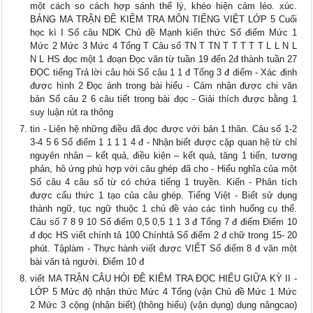
một cách so cách hợp sánh thể lý, khéo hiện cảm léo. xúc.
BẢNG MA TRẬN ĐỀ KIỂM TRA MÔN TIẾNG VIỆT LỚP 5 Cuối
học kì I Số câu NDK Chủ đề Mạnh kiến thức Số điểm Mức 1
Mức 2 Mức 3 Mức 4 Tổng T Câu số TN T TN T T T T T L L N L
N L HS đọc một 1 đoạn Đọc văn từ tuần 19 đến 2đ thành tuần 27
ĐỌC tiếng Trả lời câu hỏi Số câu 1 1 đ Tổng 3 đ điểm - Xác định
được hình 2 Đọc ảnh trong bài hiểu - Cảm nhận được chi văn
bản Số câu 2 6 câu tiết trong bài đọc - Giải thích được bằng 1
suy luận rút ra thông
tin - Liên hệ những điều đã đọc được với bản 1 thân. Câu số 1-2
3-4 5 6 Số điểm 1 1 1 1 4 đ - Nhận biết được cặp quan hệ từ chỉ
nguyên nhân – kết quả, điều kiện – kết quả, tăng 1 tiến, tương
phản, hô ứng phù hợp với câu ghép đã cho - Hiểu nghĩa của một
Số câu 4 câu số từ có chứa tiếng 1 truyền. Kiến - Phân tích
được cấu thức 1 tạo của câu ghép. Tiếng Việt - Biết sử dụng
thành ngữ, tục ngữ thuộc 1 chủ đề vào các tình huống cụ thể.
Câu số 7 8 9 10 Số điểm 0,5 0,5 1 1 3 đ Tổng 7 đ điểm Điểm 10
đ đọc HS viết chính tả 100 Chínhtả Số điểm 2 đ chữ trong 15- 20
phút. Tậplàm - Thực hành viết được VIẾT Số điểm 8 đ văn một
bài văn tả người. Điểm 10 đ
viết MA TRẬN CÂU HỎI ĐỀ KIỂM TRA ĐỌC HIỂU GIỮA KỲ II -
LỚP 5 Mức độ nhận thức Mức 4 Tổng (vận Chủ đề Mức 1 Mức
2 Mức 3 cộng (nhận biết) (thông hiểu) (vận dụng) dụng nângcao)