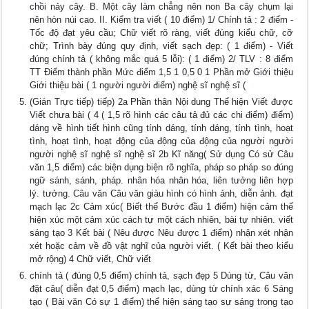
chồi nảy cây. B. Một cây làm chẳng nên non Ba cây chụm lại
nên hòn núi cao. II. Kiểm tra viết ( 10 điểm) 1/ Chính tả : 2 điểm -
Tốc độ đạt yêu cầu; Chữ viết rõ ràng, viết đúng kiểu chữ, cỡ
chữ; Trình bày đúng quy định, viết sạch đẹp: ( 1 điểm) - Viết
đúng chính tả ( không mắc quá 5 lỗi): ( 1 điểm) 2/ TLV : 8 điểm
TT Điểm thành phần Mức điểm 1,5 1 0,5 0 1 Phần mở Giới thiệu
Giới thiệu bài ( 1 người người điểm) nghệ sĩ nghệ sĩ (
(Gián Trực tiếp) tiếp) 2a Phần thân Nội dung Thể hiện Viết được
Viết chưa bài ( 4 ( 1,5 rõ hình các câu tả đủ các chi điểm) điểm)
dáng về hình tiết hình cũng tính dáng, tính dáng, tính tình, hoạt
tình, hoạt tình, hoạt động của động của động của người người
người nghệ sĩ nghệ sĩ nghệ sĩ 2b Kĩ năng( Sử dụng Có sử Câu
văn 1,5 điểm) các biện dụng biện rõ nghĩa, pháp so pháp so đúng
ngữ sánh, sánh, pháp. nhân hóa nhân hóa, liên tưởng liên hợp
lý. tưởng. Câu văn Câu văn giàu hình có hình ảnh, diễn ảnh. đạt
mạch lạc 2c Cảm xúc( Biết thể Bước đầu 1 điểm) hiện cảm thể
hiện xúc một cảm xúc cách tự một cách nhiên, bài tự nhiên. viết
sáng tạo 3 Kết bài ( Nêu được Nêu được 1 điểm) nhận xét nhận
xét hoặc cảm về đồ vật nghĩ của người viết. ( Kết bài theo kiểu
mở rộng) 4 Chữ viết, Chữ viết
chính tả ( đúng 0,5 điểm) chính tả, sạch đẹp 5 Dùng từ, Câu văn
đặt câu( diễn đạt 0,5 điểm) mạch lạc, dùng từ chính xác 6 Sáng
tạo ( Bài văn Có sự 1 điểm) thể hiện sáng tạo sự sáng trong tạo