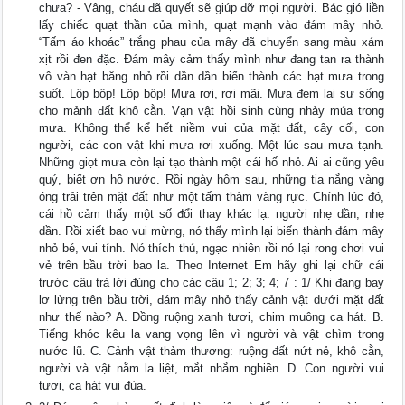
chưa? - Vâng, cháu đã quyết sẽ giúp đỡ mọi người. Bác gió liền
lấy chiếc quạt thần của mình, quạt mạnh vào đám mây nhỏ.
“Tấm áo khoác” trắng phau của mây đã chuyển sang màu xám
xịt rồi đen đặc. Đám mây cảm thấy mình như đang tan ra thành
vô vàn hạt băng nhỏ rồi dần dần biến thành các hạt mưa trong
suốt. Lộp bộp! Lộp bộp! Mưa rơi, rơi mãi. Mưa đem lại sự sống
cho mảnh đất khô cằn. Vạn vật hồi sinh cùng nhảy múa trong
mưa. Không thể kể hết niềm vui của mặt đất, cây cối, con
người, các con vật khi mưa rơi xuống. Một lúc sau mưa tạnh.
Những giọt mưa còn lại tạo thành một cái hố nhỏ. Ai ai cũng yêu
quý, biết ơn hồ nước. Rồi ngày hôm sau, những tia nắng vàng
óng trải trên mặt đất như một tấm thảm vàng rực. Chính lúc đó,
cái hồ cảm thấy một số đổi thay khác lạ: người nhẹ dần, nhẹ
dần. Rồi xiết bao vui mừng, nó thấy mình lại biến thành đám mây
nhỏ bé, vui tính. Nó thích thú, ngạc nhiên rồi nó lại rong chơi vui
vẻ trên bầu trời bao la. Theo Internet Em hãy ghi lại chữ cái
trước câu trả lời đúng cho các câu 1; 2; 3; 4; 7 : 1/ Khi đang bay
lơ lửng trên bầu trời, đám mây nhỏ thấy cảnh vật dưới mặt đất
như thế nào? A. Đồng ruộng xanh tươi, chim muông ca hát. B.
Tiếng khóc kêu la vang vọng lên vì người và vật chìm trong
nước lũ. C. Cảnh vật thảm thương: ruộng đất nứt nẻ, khô cằn,
người và vật nằm la liệt, mắt nhắm nghiền. D. Con người vui
tươi, ca hát vui đùa.