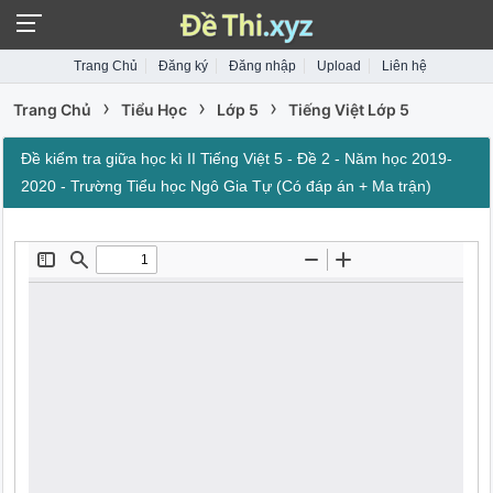
Trang Chủ
Đăng ký
Đăng nhập
Upload
Liên hệ
›
›
›
Trang Chủ
Tiểu Học
Lớp 5
Tiếng Việt Lớp 5
Đề kiểm tra giữa học kì II Tiếng Việt 5 - Đề 2 - Năm học 2019-
2020 - Trường Tiểu học Ngô Gia Tự (Có đáp án + Ma trận)