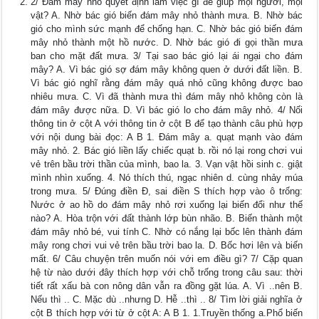
2/ Đám mây nhỏ quyết định làm việc gì để giúp mọi người, mọi
vật? A. Nhờ bác gió biến đám mây nhỏ thành mưa. B. Nhờ bác
gió cho mình sức mạnh để chống hạn. C. Nhờ bác gió biến đám
mây nhỏ thành một hồ nước. D. Nhờ bác gió đi gọi thần mưa
ban cho mặt đất mưa. 3/ Tại sao bác gió lại ái ngại cho đám
mây? A. Vì bác gió sợ đám mây không quen ở dưới đất liền. B.
Vì bác gió nghĩ rằng đám mây quá nhỏ cũng không được bao
nhiêu mưa. C. Vì đã thành mưa thì đám mây nhỏ không còn là
đám mây được nữa. D. Vì bác gió lo cho đám mây nhỏ. 4/ Nối
thông tin ở cột A với thông tin ở cột B để tạo thành câu phù hợp
với nội dung bài đọc: A B 1. Đám mây a. quạt mạnh vào đám
mây nhỏ. 2. Bác gió liền lấy chiếc quạt b. rồi nó lại rong chơi vui
vẻ trên bầu trời thần của mình, bao la. 3. Vạn vật hồi sinh c. giật
mình nhìn xuống. 4. Nó thích thú, ngạc nhiên d. cùng nhảy múa
trong mưa. 5/ Đúng điền Đ, sai điền S thích hợp vào ô trống:
Nước ở ao hồ do đám mây nhỏ rơi xuống lại biến đổi như thế
nào? A. Hòa trộn với đất thành lớp bùn nhão. B. Biến thành một
đám mây nhỏ bé, vui tính C. Nhờ có nắng lại bốc lên thành đám
mây rong chơi vui vẻ trên bầu trời bao la. D. Bốc hơi lên và biến
mất. 6/ Câu chuyện trên muốn nói với em điều gì? 7/ Cặp quan
hệ từ nào dưới đây thích hợp với chỗ trống trong câu sau: thời
tiết rất xấu bà con nông dân vẫn ra đồng gặt lúa. A. Vì ..nên B.
Nếu thì .. C. Mặc dù ..nhưng D. Hễ ..thì .. 8/ Tìm lời giải nghĩa ở
cột B thích hợp với từ ở cột A: A B 1. 1.Truyền thống a.Phổ biến