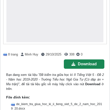
8 trang
Minh Huy
29/10/2025
308
0
Download
Bạn đang xem tài liệu
"Đề kiểm tra giữa học kì II Tiếng Việt 5 - Đề 2
- Năm học 2019-2020 - Trường Tiểu học Ngô Gia Tự (Có đáp án +
Ma trận)"
, để tải tài liệu gốc về máy hãy click vào nút
Download
ở
trên.
File đính kèm:
de_kiem_tra_giua_hoc_ki_ii_tieng_viet_5_de_2_nam_hoc_201
9_20.docx