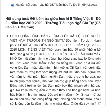
Ma trận nội dung - câu hỏi DKT kiến thức TV lớp 5 - GHK2.docx
Nội dung text: Đề kiểm tra giữa học kì II Tiếng Việt 5 - Đề
2 - Năm học 2019-2020 - Trường Tiểu học Ngô Gia Tự (Có
đáp án + Ma trận)
UBND QUẬN HỒNG BÀNG CỘNG HÒA XÃ HỘI CHỦ NGHĨA
VIỆT NAM TRƯỜNG TH NGÔ GIATỰ Độc lập – Tự do – Hạnh
phúc ĐỀ KIỂM TRA GIỮA HỌC KÌ II - LỚP 5 - NĂM HỌC 2019 -
2020 MÔN: TIẾNG VIỆT Thời gian làm bài: 90 phút (không kể
thời gian giao đề ) I. ĐỌC HIỂU - LUYỆN TỪ VÀ CÂU ĐÁM MÂY
NHỎ Có một đám mây nhỏ trắng như bông đang bay lơ lửng trên
bầu trời xanh thăm thẳm. Bỗng có tiếng kêu khóc từ dưới đất
vọng lên. Đám mây giật mình nhìn xuống. Ôi! Cảnh vật dưới đất
mới thảm thương làm sao: ruộng đất nứt nẻ, khô cằn; người và
vật nằm la liệt, mắt nhắm nghiền Đám mây thương họ quá, nó
muốn giúp mọi người, mọi vật. Nhưng giúp bằng cách nào đây?
Bỗng một ý tưởng lóe lên. Đám mây bay thật nhanh đến nhà bác
gió. Nó kể lại những điều vừa nhìn thấy cho bác gió nghe và nhờ
bác biến mình thành mưa. Bác gió nhìn đám mây, ái ngại: - Cháu
muốn như vậy bác cũng bằng lòng. Nhưng nếu thành mưa, cháu
sẽ không còn là đám mây nhỏ nữa đâu. Cháu đã suy nghĩ kĩ