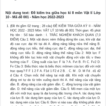
Nội dung text: Đề kiểm tra giữa học kì II môn Vật lí Lớp
10 - Mã đề 001 - Năm học 2022-2023
(Đề thi gồm 02 trang ; 28 câu) ĐỀ KIỂM TRA GIỮA KỲ II - NĂM
HỌC 2022 - 2023 Môn: VẬT LÝ 10 Mã đề 001 Thời gian: 45 phút
Họ tên : Số báo danh : I. TRẮC NGHIỆM KHÁCH QUAN (7,0
ĐIỂM) Câu 1: Một vật được ném thẳng đứng lên cao, khi vật đạt
độ cao cực đại thì tại đó A. động năng bằng nữa thế năng B.
động năng cực tiểu, thế năng cực đại C. động năng cực đại, thế
năng cực tiểu D. động năng bằng thế năng Câu 2: Một lực F
không đổi liên tục kéo một vật chuyển động với vận tốc v theo
hướng của F . Công suất của lực F là ? A. Fvt B. Ft C. Fv2 D.
Fv Câu 3: Biểu thức nào là biểu thức mômen của lực đối với một
trục quay? F F 1 2 F A. F1d 1 F2 d 2 B. . C. M . D. M Fd . d1 d2
d Câu 4: Chọn mốc thế năng tại mặt đất. Khi một vật chuyển
động rơi tự do từ trên xuống dưới thì A. thế năng của vật tăng
dần. B. động năng của vật giảm dần. C. động lượng của vật giảm
dần. D. thế năng của vật giảm dần. Câu 5: Mô men của một lực
đối với một trục quay là đại lượng đặc trưng cho A. tác dụng kéo
của lực B. tác dụng làm quay của lực C. tác dụng uốn của lực D.
tác dụng nén của lực Câu 6: Đơn vị nào sau đây không phải đơn