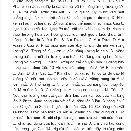
vị của động năng? A. kg. m2/s2. B. N. m. C. N. s. D. J. Câu 7:
Phát biểu nào sau đây là sai khi nói về thế năng trọng trường? A.
Tỉ lệ với khối lượng của vật. B. Có giá trị tuỳ thuộc vào mặt
phẳng chọn làm mốc thế năng. C. Luôn có giá trị dương. D. Hơn
kém nhau một hằng số đối với 2 mốc thế năng khác nhau. Câu 8:
Lực F không đổi tác dụng lên một vật làm vật chuyển dời đoạn s
theo hướng hợp với hướng của lực một góc , biểu thức tính
công của lực là A. A = Fs. B. A = Fscos . C. A = Fstan D. A =
Fssin . Câu 9: Phát biểu nào sau đây là sai khi nói về năng
lượng? A. Trong hệ SI, đơn vị của năng lượng là calo. B. Năng
lượng luôn là một đại lượng bảo toàn. C. Năng lượng là một đại
lượng vô hướng. D. Năng lượng có thể chuyển hóa từ dạng này
sang dạng khác Câu 10: Đơn vị của công suất A. W. B. kg.m/s.
C. J.m. D. J.s. Câu 11: “ Khi cho một vật rơi tự do từ độ cao M
xuống N”, câu nói nào sau đây là đúng? A. Động năng tại M là
lớn nhất. B. Thế năng tại N là lớn nhất. C. Cơ năng luôn thay đổi
từ M xuống N. D. Cơ năng tại M bằng cơ năng tại N. Câu 12:
Nếu khối lượng của vật giảm đi 2 lần, còn vận tốc của vật tăng
lên 2 lần thì động năng của vật sẽ A. tăng lên 8 lần. B. tăng lên 2
lần. C. giảm đi 2 lần. D. giảm đi 8 lần. Câu 13: Cơ năng của vật
sẽ không được bảo toàn khi vật A. không chịu tác dụng của lực
ma sát, lực cản. B. chỉ chịu tác dụng của lực đàn hồi của lò xo.
C. chịu tác dụng của lực cản, lực ma sát D. chỉ chịu tác dụng
của trọng lực Câu 14: Người làm xiếc đi trên dây thường cầm