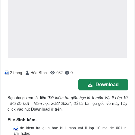
2 trang
Hòa Bình
982
0
Download
Bạn đang xem tài liệu
"Đề kiểm tra giữa học kì II môn Vật lí Lớp 10
- Mã đề 001 - Năm học 2022-2023"
, để tải tài liệu gốc về máy hãy
click vào nút
Download
ở trên.
File đính kèm:
de_kiem_tra_giua_hoc_ki_ii_mon_vat_li_lop_10_ma_de_001_n
am_h.doc