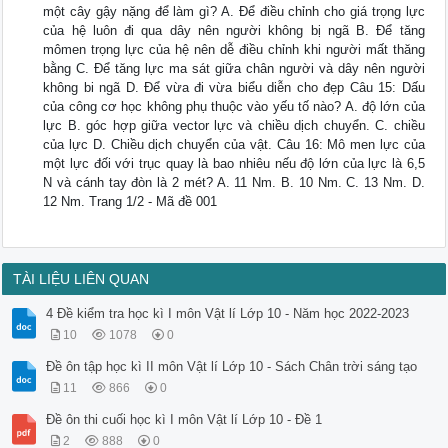
một cây gậy nặng để làm gì? A. Để điều chỉnh cho giá trọng lực
của hệ luôn đi qua dây nên người không bị ngã B. Để tăng
mômen trọng lực của hệ nên dễ điều chỉnh khi người mất thăng
bằng C. Để tăng lực ma sát giữa chân người và dây nên người
không bi ngã D. Để vừa đi vừa biểu diễn cho đẹp Câu 15: Dấu
của công cơ học không phụ thuộc vào yếu tố nào? A. độ lớn của
lực B. góc hợp giữa vector lực và chiều dịch chuyển. C. chiều
của lực D. Chiều dịch chuyển của vật. Câu 16: Mô men lực của
một lực đối với trục quay là bao nhiêu nếu độ lớn của lực là 6,5
N và cánh tay đòn là 2 mét? A. 11 Nm. B. 10 Nm. C. 13 Nm. D.
12 Nm. Trang 1/2 - Mã đề 001
TÀI LIỆU LIÊN QUAN
4 Đề kiểm tra học kì I môn Vật lí Lớp 10 - Năm học 2022-2023
10
1078
0
Đề ôn tập học kì II môn Vật lí Lớp 10 - Sách Chân trời sáng tạo
11
866
0
Đề ôn thi cuối học kì I môn Vật lí Lớp 10 - Đề 1
2
888
0