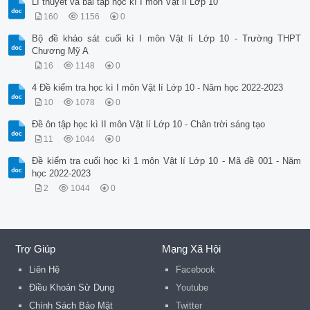
Lí thuyết và bài tập học kì I môn Vật lí Lớp 10
160
1156
0
Bộ đề khảo sát cuối kì I môn Vật lí Lớp 10 - Trường THPT
Chương Mỹ A
16
1148
0
4 Đề kiểm tra học kì I môn Vật lí Lớp 10 - Năm học 2022-2023
10
1078
0
Đề ôn tập học kì II môn Vật lí Lớp 10 - Chân trời sáng tạo
11
1044
0
Đề kiểm tra cuối học kì 1 môn Vật lí Lớp 10 - Mã đề 001 - Năm
học 2022-2023
2
1044
0
Trợ Giúp
Mạng Xã Hội
Liên Hệ
Facebook
Điều Khoản Sử Dụng
Youtube
Chính Sách Bảo Mật
Twitter