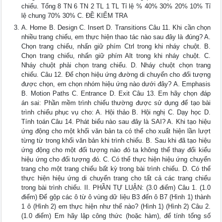
chiếu. Tổng 8 TN 6 TN 2 TL 1 TL Tỉ lệ % 40% 30% 20% 10% Tỉ
lệ chung 70% 30% C. ĐỀ KIỂM TRA
A. Home B. Design C. Insert D. Transitions Câu 11. Khi cần chọn
nhiều trang chiếu, em thực hiện thao tác nào sau đây là đúng? A.
Chọn trang chiếu, nhấn giữ phím Ctrl trong khi nháy chuột. B.
Chọn trang chiếu, nhấn giữ phím Alt trong khi nháy chuột. C.
Nháy chuột phải chọn trang chiếu. D. Nháy chuột chọn trang
chiếu. Câu 12. Để chọn hiệu ứng đường di chuyển cho đối tượng
được chọn, em chọn nhóm hiệu ứng nào dưới đây? A. Emphasis
B. Motion Paths C. Entrance D. Exit Câu 13. Em hãy chọn đáp
án sai: Phần mềm trình chiếu thường được sử dụng để tạo bài
trình chiếu phục vụ cho: A. Hội thảo B. Hội nghị C. Dạy học D.
Tính toán Câu 14. Phát biểu nào sau đây là SAI? A. Khi tạo hiệu
ứng động cho một khối văn bản ta có thể cho xuất hiện lần lượt
từng từ trong khối văn bản khi trình chiếu. B. Sau khi đã tạo hiệu
ứng động cho một đối tượng nào đó ta không thể thay đổi kiểu
hiệu ứng cho đối tượng đó. C. Có thể thực hiện hiệu ứng chuyển
trang cho một trang chiếu bất kỳ trong bài trình chiếu. D. Có thể
thực hiện hiệu ứng di chuyển trang cho tất cả các trang chiếu
trong bài trình chiếu. II. PHẦN TỰ LUẬN: (3.0 điểm) Câu 1. (1.0
điểm) Để gộp các ô từ ô vùng dữ liệu B3 đến ô B7 (Hình 1) thành
1 ô (Hình 2) em thực hiện như thế nào? (Hình 1) (Hình 2) Câu 2.
(1.0 điểm) Em hãy lập công thức (hoặc hàm), để tính tổng số