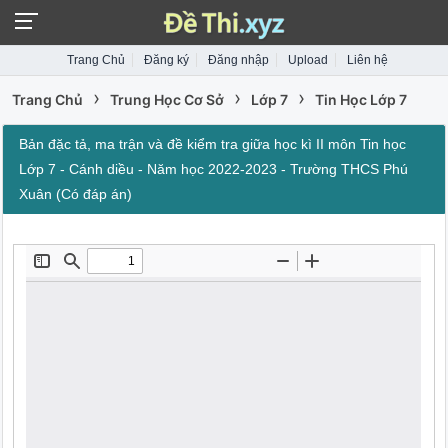
Trang Chủ
Đăng ký
Đăng nhập
Upload
Liên hệ
›
›
›
Trang Chủ
Trung Học Cơ Sở
Lớp 7
Tin Học Lớp 7
Bản đặc tả, ma trận và đề kiểm tra giữa học kì II môn Tin học
Lớp 7 - Cánh diều - Năm học 2022-2023 - Trường THCS Phú
Xuân (Có đáp án)