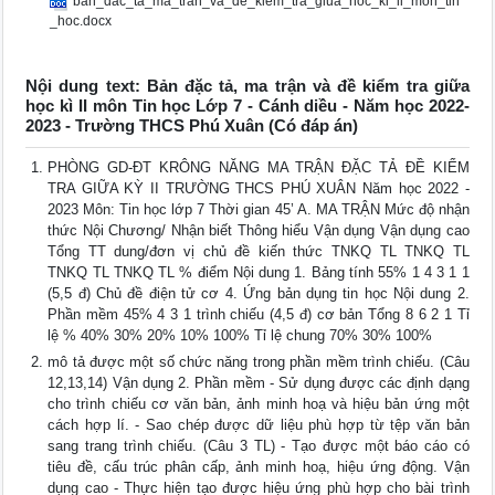
ban_dac_ta_ma_tran_va_de_kiem_tra_giua_hoc_ki_ii_mon_tin
_hoc.docx
Nội dung text: Bản đặc tả, ma trận và đề kiểm tra giữa
học kì II môn Tin học Lớp 7 - Cánh diều - Năm học 2022-
2023 - Trường THCS Phú Xuân (Có đáp án)
PHÒNG GD-ĐT KRÔNG NĂNG MA TRẬN ĐẶC TẢ ĐỀ KIỂM
TRA GIỮA KỲ II TRƯỜNG THCS PHÚ XUÂN Năm học 2022 -
2023 Môn: Tin học lớp 7 Thời gian 45’ A. MA TRẬN Mức độ nhận
thức Nội Chương/ Nhận biết Thông hiểu Vận dụng Vận dụng cao
Tổng TT dung/đơn vị chủ đề kiến thức TNKQ TL TNKQ TL
TNKQ TL TNKQ TL % điểm Nội dung 1. Bảng tính 55% 1 4 3 1 1
(5,5 đ) Chủ đề điện tử cơ 4. Ứng bản dụng tin học Nội dung 2.
Phần mềm 45% 4 3 1 trình chiếu (4,5 đ) cơ bản Tổng 8 6 2 1 Tỉ
lệ % 40% 30% 20% 10% 100% Tỉ lệ chung 70% 30% 100%
mô tả được một số chức năng trong phần mềm trình chiếu. (Câu
12,13,14) Vận dụng 2. Phần mềm - Sử dụng được các định dạng
cho trình chiếu cơ văn bản, ảnh minh hoạ và hiệu bản ứng một
cách hợp lí. - Sao chép được dữ liệu phù hợp từ tệp văn bản
sang trang trình chiếu. (Câu 3 TL) - Tạo được một báo cáo có
tiêu đề, cấu trúc phân cấp, ảnh minh hoạ, hiệu ứng động. Vận
dụng cao - Thực hiện tạo được hiệu ứng phù hợp cho bài trình