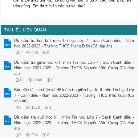
điểm) Để thay đổi lớp nội dung văn bản ở dưới các hình ảnh, lên
trên cùng. Em thực hiện các bước nào?
TÀI LIỆU LIÊN QUAN
Đề kiểm tra học kì I môn Tin học Lớp 7 - Sách Cánh diều - Năm
học 2022-2023 - Trường THCS Hưng Điến (Có đáp án)
6
658
0
Đề kiểm tra giữa học kì II môn Tin học Lớp 7 - Sách Cánh diều -
Năm học 2021-2022 - Trường THCS Nguyễn Văn Cưng (Có đáp
án)
13
1388
0
Bản đặc tả, ma trận và đề kiểm tra giữa học kì II môn Tin học Lớp
7 - Cánh diều - Năm học 2022-2023 - Trường THCS Phú Xuân (Có
đáp án)
8
1218
1
Đề kiểm tra cuối học kì I môn Tin học Lớp 7 - Sách Cánh diều -
Năm học 2022-2023 - Trường THCS Nguyễn Văn Cưng (Có đáp
án)
6
934
0