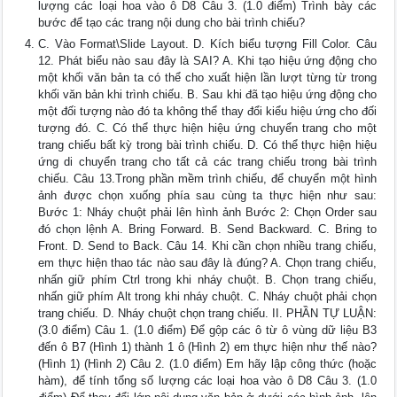
lượng các loại hoa vào ô D8 Câu 3. (1.0 điểm) Trình bày các
bước để tạo các trang nội dung cho bài trình chiếu?
C. Vào Format\Slide Layout. D. Kích biểu tượng Fill Color. Câu
12. Phát biểu nào sau đây là SAI? A. Khi tạo hiệu ứng động cho
một khối văn bản ta có thể cho xuất hiện lần lượt từng từ trong
khối văn bản khi trình chiếu. B. Sau khi đã tạo hiệu ứng động cho
một đối tượng nào đó ta không thể thay đổi kiểu hiệu ứng cho đối
tượng đó. C. Có thể thực hiện hiệu ứng chuyển trang cho một
trang chiếu bất kỳ trong bài trình chiếu. D. Có thể thực hiện hiệu
ứng di chuyển trang cho tất cả các trang chiếu trong bài trình
chiếu. Câu 13.Trong phần mềm trình chiếu, để chuyển một hình
ảnh được chọn xuống phía sau cùng ta thực hiện như sau:
Bước 1: Nháy chuột phải lên hình ảnh Bước 2: Chọn Order sau
đó chọn lệnh A. Bring Forward. B. Send Backward. C. Bring to
Front. D. Send to Back. Câu 14. Khi cần chọn nhiều trang chiếu,
em thực hiện thao tác nào sau đây là đúng? A. Chọn trang chiếu,
nhấn giữ phím Ctrl trong khi nháy chuột. B. Chọn trang chiếu,
nhấn giữ phím Alt trong khi nháy chuột. C. Nháy chuột phải chọn
trang chiếu. D. Nháy chuột chọn trang chiếu. II. PHẦN TỰ LUẬN:
(3.0 điểm) Câu 1. (1.0 điểm) Để gộp các ô từ ô vùng dữ liệu B3
đến ô B7 (Hình 1) thành 1 ô (Hình 2) em thực hiện như thế nào?
(Hình 1) (Hình 2) Câu 2. (1.0 điểm) Em hãy lập công thức (hoặc
hàm), để tính tổng số lượng các loại hoa vào ô D8 Câu 3. (1.0