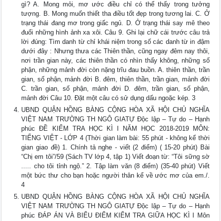
gì? A. Mong mỏi, mơ ước điều chỉ có thể thấy trong tưởng
tượng. B. Mong muốn thiết tha điều tốt đẹp trong tương lai. C. Ở
trạng thái đang mơ trong giấc ngủ. D. Ở trạng thái say mê theo
đuổi những hình ảnh xa xôi. Câu 9. Ghi lại chữ cái trước câu trả
lời đúng: Tìm danh từ chỉ khái niệm trong số các danh từ in đậm
dưới đây : Nhưng thưa các Thiên thần, cũng ngay đêm nay thôi,
nơi trần gian này, các thiên thần có nhìn thấy không, những số
phận, những mảnh đời còn nặng trĩu đau buồn. A. thiên thần, trần
gian, số phận, mảnh đời B. đêm, thiên thần, trần gian, mảnh đời
C. trần gian, số phận, mảnh đời D. đêm, trần gian, số phận,
mảnh đời Câu 10. Đặt một câu có sử dụng dấu ngoặc kép. 3
UBND QUẬN HỒNG BÀNG CỘNG HÒA XÃ HỘI CHỦ NGHĨA
VIỆT NAM TRƯỜNG TH NGÔ GIATỰ Độc lập – Tự do – Hạnh
phúc ĐỀ KIỂM TRA HỌC KÌ I NĂM HỌC 2018-2019 MÔN:
TIẾNG VIỆT - LỚP 4 (Thời gian làm bài: 55 phút - không kể thời
gian giao đề) 1. Chính tả nghe - viết (2 điểm) ( 15-20 phút) Bài
“Chị em tôi”/59 (Sách TV lớp 4, tập 1) Viết đoạn từ: “Tôi sững sờ
..... cho tôi tỉnh ngộ.” 2. Tập làm văn (8 điểm) (35-40 phút) Viết
một bức thư cho bạn hoặc người thân kể về ước mơ của em./.
4
UBND QUẬN HỒNG BÀNG CỘNG HÒA XÃ HỘI CHỦ NGHĨA
VIỆT NAM TRƯỜNG TH NGÔ GIATỰ Độc lập – Tự do – Hạnh
phúc ĐÁP ÁN VÀ BIỂU ĐIỂM KIỂM TRA GIỮA HỌC KÌ I Môn