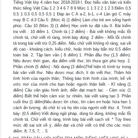
Tiếng Việt lớp 4 năm học 2018-2019 I. Đọc hiểu văn bản và kiến
thức tiếng Việt Câu 1 2 3 4 6 7 8 9 Mức 1 1 3 2 2 1 2 3 Điểm 0,5
0,5 1 0,5 0,5 0,5 0,5 1 Đáp án C A a-2, b-1, c-4 Làn gió C mảy
may B C d-3 Câu 5: (Mức 4) (1 điểm) Làm cho trẻ em sống hạnh
phúc. Câu 10 (Mức 3) (1 điểm) Học sinh tự đặt câu II. Bài kiểm
tra viết : 10 điểm 1. Chính tả ( 2 điểm) - Bài viết không mắc lỗi
chính tả, chữ viết rõ ràng, trình bày đúng: 2 điểm - Mỗi lỗi chính
tả trong bài viết trừ 0,25 điểm. Nếu chữ viết không rõ ràng, sai về
độ cao - khoảng cách, kiểu chữ, hoặc trình bày bẩn trừ 0,5 điểm
toàn bài. 2. Tập làm văn ( 8 điểm) 1. Phần đầu thư (1,5 điểm):
Nêu được thời gian, địa điểm viết thư; lời thưa gửi phù hợp. 2.
Phần chính (5 điểm) - Nội dung (3 điểm)Thể hiện rõ trình tự trong
bài văn viết thư. Nêu được mục đích, lí do viết thư; Thăm hỏi
tình hình của người thân; Thông báo tình hình của mình; kể về
ước mơ của mình cho bạn hoặc người thân biết. - Kĩ năng (1
điểm) Câu văn giàu hình ảnh, diễn đạt mạch lạc. - Cảm xúc (1
điểm) Biết thể hiện cảm xúc tự nhiên, bài viết sáng tạo 3. Phần
cuối thư (1 điểm)Nêu được lời chúc, lời cảm ơn hoặc hứa hẹn 1
cách ấn tượng; đủ chữ kí và họ tên của người viết thư. 4. Trình
bày: (0,5 điểm) Viết đúng ngữ pháp, dùng từ đúng, không mắc lỗi
chính tả. Chữ viết rõ ràng, trình bày bài viết sạch sẽ. * Tùy theo
mức độ sai sót về ý, diễn đạt và chữ viết có thể cho các mức
điểm: 8; 7,5; 7; .. 5