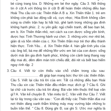
bè cùng trang lứa. D. Những em bé thơ ngây. Câu 3. Nối thông
tin ở cột A với thông tin ở cột B để hoàn thiện những điều bạn
Hoài Thu cầu xin các Thiên thần A B a. Xin Thiên thần 1. trẻ em
không còn phải lao động vất vả, cực nhọc; Hòa Bình không cầm
súng ra chiến trận hay bị hắt hủi, ghẻ lạnh trong những gia đình
không hạnh phúc. 2. ru yên giấc ngủ chiến tranh, để bao bạn bè,
em b. Xin Thiên thần nhỏ, nơi cách xa con được sống yên bình,
được học Tình Thương hành vui chơi. 3. những ước mơ nhỏ bé,
giản dị và hồn nhiên của c. Xin Thiên thần mọi trẻ thơ đều thành
hiện thực. Tình Yêu... d. Xin Thiên thần 4. hàn gắn tình yêu của
các ông bố, bà mẹ để những Mơ ước em bé của con được sống
dưới mái ấm gia đình hạnh phúc, không còn cảnh lang thang nay
đây mai đó, đêm đêm màn trời chiếu đất, đói rét và biết bao hiểm
nguy rình rập. 2
Câu 4. Viết từ còn thiếu vào chỗ chấm trong câu sau:
............................ đã giúp bạn mang bức thư tới các thiên thần.
Câu 5. Viết lại câu trả lời của em: Tất cả những điều bạn Hoài
Thu cầu xin các Thiên thần đều nhằm mục đích gì ? Câu 6. Ghi
lại chữ cái trước câu trả lời đúng: Bài văn trên thuộc thể loại văn
gì? A. Văn kể chuyện B. Văn miêu tả C. Văn viết thư Câu 7. Viết
lại từ láy trong câu văn sau : “Con đã thấy các Thiên thần đùa vui
nơi thiên đàng xanh thẳm không mảy may vướng bận những lo
buồn trần thế. “ Câu 8. Đúng ghi Đ, sai ghi S: Ước mơ nghĩa là