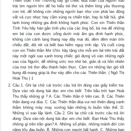
Thiên thần Tình Thương hãy gõ chiếc đũa thần của Người vào
trái tim người lớn để họ hiểu trẻ thơ và thêm lòng yêu thương
con trẻ, để không còn những người bạn như con phải lao động
vất vả cực nhọc hay cầm súng ra chiến trận, hay bị hắt hủi, ghẻ
lạnh trong những gia đình không hạnh phúc. Con xin Thiên thần
Tình Yêu hãy hàn gắn tình yêu của các ông bố, bà mẹ để những
em bé của con được sống dưới mái ấm gia đình hạnh phúc,
không còn cảnh lang thang nay đây mai đó, đêm đêm màn trời
chiếu đất, đói rét và biết bao hiểm nguy rình rập. Và cuối cùng
con xin Thiên thần Mơ Ước hãy tặng cho mỗi em bé trên trái đất
này một ngôi sao xanh trong chiếc giỏ đựng vô vàn những ngôi
sao của Người, để những ước mơ nhỏ bé, giản dị và hồn nhiên
của mọi trẻ thơ đều thành hiện thực. Cảm ơn những làn gió tốt
bụng đã mang giúp lá thư này đến cho các Thiên thần. ( Ngô Thị
Hoài Thu ) 1
Câu 1. Ghi lại chữ cái trước câu trả lời đúng vào giấy kiểm tra:
Dựa vào nội dung bài đọc em cho biết: Trên bầu trời bạn Hoài
Thu thấy những gì ? A. Các Thiên thần ở trên cao. B. Các Thiên
thần đang vui đùa. C. Các Thiên thần đùa vui nơi thiên đàng xanh
thẳm không mảy may vướng bận những lo buồn trần thế. D.
Những vì sao lấp lánh. Câu 2. Ghi lại chữ cái trước câu trả lời
đúng: Dựa vào nội dung bài đọc em cho biết: Bạn Hoài Thu thấy
những gì trên trần gian? A. Những số phận, những mảnh đời còn
nặng trĩu đau buồn. B. Những con người bất hạnh. C. Những bạn