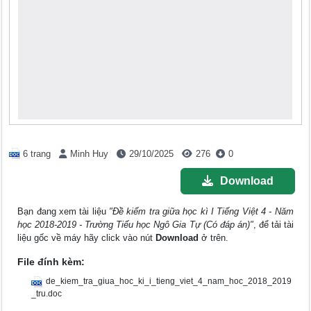
6 trang
Minh Huy
29/10/2025
276
0
Download
Bạn đang xem tài liệu
"Đề kiểm tra giữa học kì I Tiếng Việt 4 - Năm
học 2018-2019 - Trường Tiểu học Ngô Gia Tự (Có đáp án)"
, để tải tài
liệu gốc về máy hãy click vào nút
Download
ở trên.
File đính kèm:
de_kiem_tra_giua_hoc_ki_i_tieng_viet_4_nam_hoc_2018_2019
_tru.doc