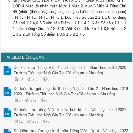
MA TRẬN CÂU HỎI KIỂM TRA MÔN TIẾNG VIỆT HỌC KÌ I -
LỚP 4 Mức độ nhận thức Mức 1 Mức 2 Mức 3 Mức 4 Tổng Chủ
đề (nhận (thông (vận (vận dụng cộng biết) hiểu) dụng) nângcao)
TN TL TN TL TN TL TN TL 1. Đọc hiểu Số câu 2 2 1 1 6 nội dung
Câu số 1,2 4,6 3 5 văn bản Điểm 1 1 1 1 4 2. Kiến Số câu 1 1 1 1
1 thức Tiếng Câu số 7 8 9 10 Việt Điểm 0,5 0,5 1 1 0,5 Số câu 2
1 3 2 2 10 Tổng Số điểm 1 0,5 1,5 2 2 7 6
TÀI LIỆU LIÊN QUAN
Đề kiểm tra Tiếng Việt 4 cuối học kì I - Năm học 2019-2020 -
Trường Tiểu học Ngô Gia Tự (Có đáp án + Ma trận)
10
280
0
Đề kiểm tra giữa học kì II Tiếng Việt 4 - Lần 2 - Năm học 2019-
2020 - Trường Tiểu học Ngô Gia Tự (Có đáp án + Ma trận)
5
282
0
Đề kiểm tra Tiếng Việt 4 giữa học kì II - Năm học 2020-2021 -
Trường Tiểu học Ngô Gia Tự (Có đáp án + Ma trận)
11
280
0
Đề kiểm tra giữa học kì II môn Tiếng Việt Lớp 4 - Năm học 2022-