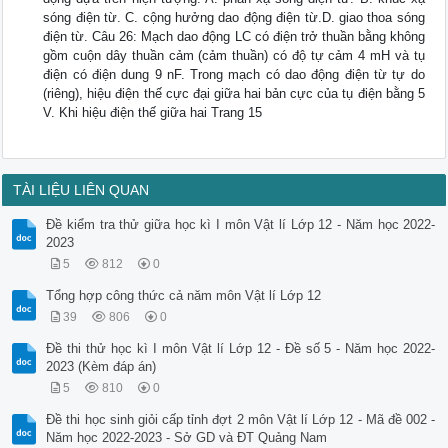
sóng điện từ. C. cộng hưởng dao động điện từ.D. giao thoa sóng
điện từ. Câu 26: Mạch dao động LC có điện trở thuần bằng không
gồm cuộn dây thuần cảm (cảm thuần) có độ tự cảm 4 mH và tụ
điện có điện dung 9 nF. Trong mạch có dao động điện từ tự do
(riêng), hiệu điện thế cực đại giữa hai bản cực của tụ điện bằng 5
V. Khi hiệu điện thế giữa hai Trang 15
TÀI LIỆU LIÊN QUAN
Đề kiểm tra thử giữa học kì I môn Vật lí Lớp 12 - Năm học 2022-
2023
5
812
0
Tổng hợp công thức cả năm môn Vật lí Lớp 12
39
806
0
Đề thi thử học kì I môn Vật lí Lớp 12 - Đề số 5 - Năm học 2022-
2023 (Kèm đáp án)
5
810
0
Đề thi học sinh giỏi cấp tỉnh đợt 2 môn Vật lí Lớp 12 - Mã đề 002 -
Năm học 2022-2023 - Sở GD và ĐT Quảng Nam