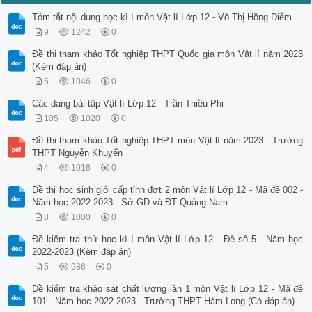
Tóm tắt nội dung học kì I môn Vật lí Lớp 12 - Võ Thị Hồng Diễm
9
1242
0
Đề thi tham khảo Tốt nghiệp THPT Quốc gia môn Vật lí năm 2023
(Kèm đáp án)
5
1046
0
Các dạng bài tập Vật lí Lớp 12 - Trần Thiều Phi
105
1020
0
Đề thi tham khảo Tốt nghiệp THPT môn Vật lí năm 2023 - Trường
THPT Nguyễn Khuyến
4
1016
0
Đề thi học sinh giỏi cấp tỉnh đợt 2 môn Vật lí Lớp 12 - Mã đề 002 -
Năm học 2022-2023 - Sở GD và ĐT Quảng Nam
8
1000
0
Đề kiểm tra thử học kì I môn Vật lí Lớp 12 - Đề số 5 - Năm học
2022-2023 (Kèm đáp án)
5
986
0
Đề kiểm tra khảo sát chất lượng lần 1 môn Vật lí Lớp 12 - Mã đề
101 - Năm học 2022-2023 - Trường THPT Hàm Long (Có đáp án)