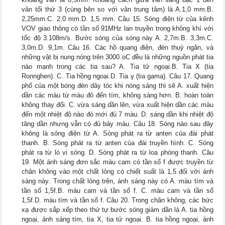
vân tối thứ 3 (cùng bên so với vân trung tâm) là A.1,0 mm.B.
2,25mm.C. 2,0 mm.D. 1,5 mm. Câu 15. Sóng điện từ của kênh
VOV giao thông có tần số 91MHz lan truyền trong không khí với
tốc độ 3.108m/s. Bước sóng của sóng này A. 2,7m.B. 3,3m.C.
3,0m.D. 9,1m. Câu 16. Các hồ quang điện, đèn thuỷ ngân, và
những vật bị nung nóng trên 3000 oC đều là những nguồn phát tia
nào mạnh trong các tia sau? A. Tia tử ngoại.B. Tia X (tia
Ronnghen). C. Tia hồng ngoại.D. Tia γ (tia gama). Câu 17. Quang
phổ của một bóng đèn dây tóc khi nóng sáng thì sẽ A. xuất hiện
dần các màu từ màu đỏ đến tím, không sáng hơn. B. hoàn toàn
không thay đổi. C. vừa sáng dần lên, vừa xuất hiện dần các màu
đến một nhiệt độ nào đó mới đủ 7 màu. D. sáng dần khi nhiệt độ
tăng dần nhưng vẫn có đủ bảy màu. Câu 18. Sóng nào sau đây
không là sóng điện từ A. Sóng phát ra từ anten của đài phát
thanh. B. Sóng phát ra từ anten của đài truyền hình. C. Sóng
phát ra từ lò vi sóng. D. Sóng phát ra từ loa phóng thanh. Câu
19. Một ánh sáng đơn sắc màu cam có tần số f được truyền từ
chân không vào một chất lỏng có chiết suất là 1,5 đối với ánh
sáng này. Trong chất lỏng trên, ánh sáng này có A. màu tím và
tần số 1,5f.B. màu cam và tần số f. C. màu cam và tần số
1,5f.D. màu tím và tần số f. Câu 20. Trong chân không, các bức
xạ được sắp xếp theo thứ tự bước sóng giảm dần là A. tia hồng
ngoại, ánh sáng tím, tia X, tia tử ngoại. B. tia hồng ngoại, ánh