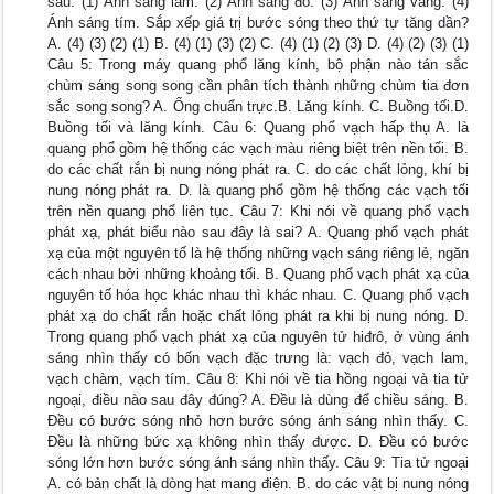
sau: (1) Ánh sáng lam. (2) Ánh sáng đỏ. (3) Ánh sáng vàng. (4)
Ánh sáng tím. Sắp xếp giá trị bước sóng theo thứ tự tăng dần?
A. (4) (3) (2) (1) B. (4) (1) (3) (2) C. (4) (1) (2) (3) D. (4) (2) (3) (1)
Câu 5: Trong máy quang phổ lăng kính, bộ phận nào tán sắc
chùm sáng song song cần phân tích thành những chùm tia đơn
sắc song song? A. Ống chuẩn trực.B. Lăng kính. C. Buồng tối.D.
Buồng tối và lăng kính. Câu 6: Quang phổ vạch hấp thụ A. là
quang phổ gồm hệ thống các vạch màu riêng biệt trên nền tối. B.
do các chất rắn bị nung nóng phát ra. C. do các chất lỏng, khí bị
nung nóng phát ra. D. là quang phổ gồm hệ thống các vạch tối
trên nền quang phổ liên tục. Câu 7: Khi nói về quang phổ vạch
phát xạ, phát biểu nào sau đây là sai? A. Quang phổ vạch phát
xạ của một nguyên tố là hệ thống những vạch sáng riêng lẻ, ngăn
cách nhau bởi những khoảng tối. B. Quang phổ vạch phát xạ của
nguyên tố hóa học khác nhau thì khác nhau. C. Quang phổ vạch
phát xạ do chất rắn hoặc chất lỏng phát ra khi bị nung nóng. D.
Trong quang phổ vạch phát xạ của nguyên tử hiđrô, ở vùng ánh
sáng nhìn thấy có bốn vạch đặc trưng là: vạch đỏ, vạch lam,
vạch chàm, vạch tím. Câu 8: Khi nói về tia hồng ngoại và tia tử
ngoại, điều nào sau đây đúng? A. Đều là dùng để chiều sáng. B.
Đều có bước sóng nhỏ hơn bước sóng ánh sáng nhìn thấy. C.
Đều là những bức xạ không nhìn thấy được. D. Đều có bước
sóng lớn hơn bước sóng ánh sáng nhìn thấy. Câu 9: Tia tử ngoại
A. có bản chất là dòng hạt mang điện. B. do các vật bị nung nóng