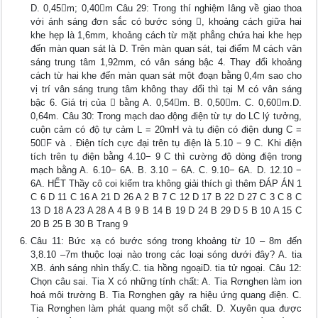
D. 0,45m; 0,40m Câu 29: Trong thí nghiệm Iâng về giao thoa
với ánh sáng đơn sắc có bước sóng , khoảng cách giữa hai
khe hẹp là 1,6mm, khoảng cách từ mặt phẳng chứa hai khe hẹp
đến màn quan sát là D. Trên màn quan sát, tại điểm M cách vân
sáng trung tâm 1,92mm, có vân sáng bậc 4. Thay đổi khoảng
cách từ hai khe đến màn quan sát một đoạn bằng 0,4m sao cho
vị trí vân sáng trung tâm không thay đổi thì tại M có vân sáng
bậc 6. Giá trị của  bằng A. 0,54m. B. 0,50m. C. 0,60m.D.
0,64m. Câu 30: Trong mạch dao động điện từ tự do LC lý tưởng,
cuộn cảm có độ tự cảm L = 20mH và tụ điện có điện dung C =
50F và . Điện tích cực đại trên tụ điện là 5.10 − 9 C. Khi điện
tích trên tụ điện bằng 4.10− 9 C thì cường độ dòng điện trong
mạch bằng A. 6.10− 6A. B. 3.10 − 6A. C. 9.10− 6A. D. 12.10 −
6A. HẾT Thầy cô coi kiểm tra không giải thích gì thêm ĐÁP ÁN 1
C 6 D 11 C 16 A 21 D 26 A 2 B 7 C 12 D 17 B 22 D 27 C 3 C 8 C
13 D 18 A 23 A 28 A 4 B 9 B 14 B 19 D 24 B 29 D 5 B 10 A 15 C
20 B 25 B 30 B Trang 9
Câu 11: Bức xạ có bước sóng trong khoảng từ 10 – 8m đến
3,8.10 –7m thuộc loại nào trong các loại sóng dưới đây? A. tia
XB. ánh sáng nhìn thấy.C. tia hồng ngoạiD. tia tử ngoại. Câu 12:
Chọn câu sai. Tia X có những tính chất: A. Tia Rơnghen làm ion
hoá môi trường B. Tia Rơnghen gây ra hiệu ứng quang điện. C.
Tia Rơnghen làm phát quang một số chất. D. Xuyên qua được