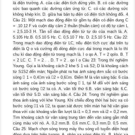
là điện trường. A. của các điện tích đứng yên. B. có các đường
sức bao quanh các đường cảm ứng từ. C. có các đường sức
không khép kín. D. giữa hai bản tụ điện có điện tích không đổi. 4
Câu 21: Một mạch dao động điện từ gồm tụ điện có điện dung C
= .10 12 F và cuộn dây cảm 2 thuần (thuần cảm) có độ tự cảm L
= 2,5.10-3 H. Tần số dao động điện từ tự do của mạch là. A.
5.105 Hz.B. 0,5.10 5 Hz. C. 0,5.10 7 Hz. D. 2,5.10 5 Hz. Câu 22:
Trong mạch dao động điện từ LC, nếu điện tích cực đại trên tụ
điện là Q o và cường độ dòng điện cực đại trong mạch là Io thì
chu kì dao động điện từ trong mạch là. I o qo A. T = 2 qoIo. B. T
= 2 LC. C. T = 2 . . D. T = 2 . qo I o Câu 23: Trong thí nghiệm
Young. Gọi a là khoảng cách 2 khe S 1 và S2; D là khoảng cách
từ S1S2 đến màn; Nguồn phát ra hai ánh sáng đơn sắc có bước
sóng  1 = 0,4m và 2 = 0,6m. Điểm M là vân sáng bậc 6 của
ánh sáng của ánh sáng bước sóng  1, tại M đối với ánh sáng
có bước sóng 2 ta có. A. vân tối thứ 6.B. vân sáng bậc 6.C.
vân tối thứ 5.D. vân sáng bậc 4. Câu 24: Trong thí nghiệm giao
thoa ánh sáng với khe Young. Khi chiếu đồng thời hai bức xạ có
bước sóng 1 và 2, ta quan sát được trên màn hai hệ vân giao
thoa với các khoảng vân lần lượt là i1 = 0,3 mm và i2 = 0,2 mm.
Tìm khoảng cách từ vân sáng trung tâm đến vân sáng gần nhất
cùng màu với nó. A. 0,2 mm.B. 0,6 mm.C. 0,3 mm.D. 0,5 mm.
Câu 25: Mạch chọn sóng trong máy thu sóng vô tuyến điện hoạt
động dựa trên hiện tượng. A. phản xạ sóng điện từ. B. khúc xạ