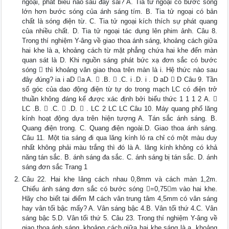
ngoại, phát biểu nào sau đây sai? A. Tia tử ngoại có bước sóng
lớn hơn bước sóng của ánh sáng tím. B. Tia tử ngoại có bản
chất là sóng điện từ. C. Tia tử ngoại kích thích sự phát quang
của nhiều chất. D. Tia tử ngoại tác dụng lên phim ảnh. Câu 8.
Trong thí nghiệm Y-âng về giao thoa ánh sáng, khoảng cách giữa
hai khe là a, khoảng cách từ mặt phẳng chứa hai khe đến màn
quan sát là D. Khi nguồn sáng phát bức xạ đơn sắc có bước
sóng  thì khoảng vân giao thoa trên màn là i. Hệ thức nào sau
đây đúng? ia i aD a A.  .B.  .C. i .D. i . D aD  D Câu 9. Tần
số góc của dao động điện từ tự do trong mạch LC có điện trở
thuần không đáng kể được xác định bởi biểu thức 1 1 1 2 A. 
LC .B.  .C.  .D.  . LC 2 LC LC Câu 10. Máy quang phổ lăng
kính hoạt động dựa trên hiện tượng A. Tán sắc ánh sáng. B.
Quang điện trong. C. Quang điện ngoài.D. Giao thoa ánh sáng.
Câu 11. Một tia sáng đi qua lăng kính ló ra chỉ có một màu duy
nhất không phải màu trắng thì đó là A. lăng kính không có khả
năng tán sắc. B. ánh sáng đa sắc. C. ánh sáng bị tán sắc. D. ánh
sáng đơn sắc Trang 1
Câu 22. Hai khe Iâng cách nhau 0,8mm và cách màn 1,2m.
Chiếu ánh sáng đơn sắc có bước sóng =0,75m vào hai khe.
Hãy cho biết tại điểm M cách vân trung tâm 4,5mm có vân sáng
hay vân tối bậc mấy? A. Vân sáng bậc 4.B. Vân tối thứ 4.C. Vân
sáng bậc 5.D. Vân tối thứ 5. Câu 23. Trong thí nghiệm Y-âng về
giao thoa ánh sáng, khoảng cách giữa hai khe sáng là a, khoảng