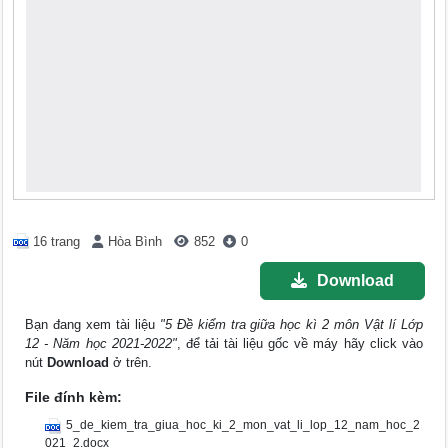
16 trang
Hòa Bình
852
0
Download
Bạn đang xem tài liệu
"5 Đề kiểm tra giữa học kì 2 môn Vật lí Lớp
12 - Năm học 2021-2022"
, để tải tài liệu gốc về máy hãy click vào
nút
Download
ở trên.
File đính kèm:
5_de_kiem_tra_giua_hoc_ki_2_mon_vat_li_lop_12_nam_hoc_2
021_2.docx