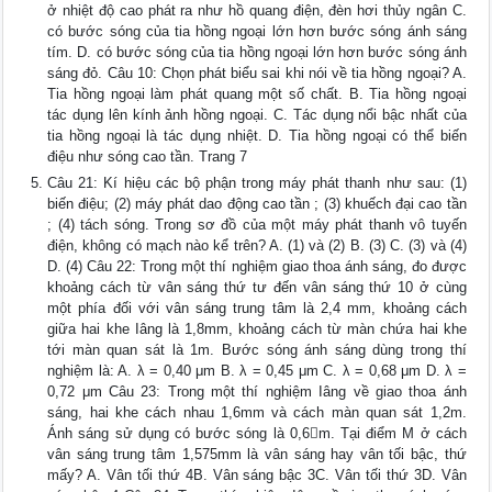
ở nhiệt độ cao phát ra như hồ quang điện, đèn hơi thủy ngân C.
có bước sóng của tia hồng ngoại lớn hơn bước sóng ánh sáng
tím. D. có bước sóng của tia hồng ngoại lớn hơn bước sóng ánh
sáng đỏ. Câu 10: Chọn phát biểu sai khi nói về tia hồng ngoại? A.
Tia hồng ngoại làm phát quang một số chất. B. Tia hồng ngoại
tác dụng lên kính ảnh hồng ngoại. C. Tác dụng nổi bậc nhất của
tia hồng ngoại là tác dụng nhiệt. D. Tia hồng ngoại có thể biến
điệu như sóng cao tần. Trang 7
Câu 21: Kí hiệu các bộ phận trong máy phát thanh như sau: (1)
biến điệu; (2) máy phát dao động cao tần ; (3) khuếch đại cao tần
; (4) tách sóng. Trong sơ đồ của một máy phát thanh vô tuyến
điện, không có mạch nào kể trên? A. (1) và (2) B. (3) C. (3) và (4)
D. (4) Câu 22: Trong một thí nghiệm giao thoa ánh sáng, đo được
khoảng cách từ vân sáng thứ tư đến vân sáng thứ 10 ở cùng
một phía đối với vân sáng trung tâm là 2,4 mm, khoảng cách
giữa hai khe Iâng là 1,8mm, khoảng cách từ màn chứa hai khe
tới màn quan sát là 1m. Bước sóng ánh sáng dùng trong thí
nghiệm là: A. λ = 0,40 μm B. λ = 0,45 μm C. λ = 0,68 μm D. λ =
0,72 μm Câu 23: Trong một thí nghiệm Iâng về giao thoa ánh
sáng, hai khe cách nhau 1,6mm và cách màn quan sát 1,2m.
Ánh sáng sử dụng có bước sóng là 0,6m. Tại điểm M ở cách
vân sáng trung tâm 1,575mm là vân sáng hay vân tối bậc, thứ
mấy? A. Vân tối thứ 4B. Vân sáng bậc 3C. Vân tối thứ 3D. Vân