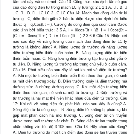
tấm chì dầy vài centimét. Câu 13: Công thức xác định tần số góc
của dao động điện từ trong mạch LC lý tưởng: 2 1 1 1 A.  . B. 
. C.  . D.  . LC LC 2 LC LC Câu 14: Mạch dao động điện từ lý
tưởng LC, điện tích giữa 2 bản tụ điện được xác định bởi biểu
thức: q = q0cos(t – ). Cường độ dòng điện qua cuộn cảm được
xác định bởi biểu thức: 3 5 A. i = I0cos(t + )B. i = I 0cos(t –
)C. i = I 0cos(t + ) D. i = I 0cos(t – ) 2 3 6 6 Câu 15: Nhận xét
nào sau đây về năng lượng của mạch dao động điện từ LC lý
tưởng là không đúng? A. Năng lượng từ trường và năng lượng
điện trường biến thiên tuần hoàn. B. Năng lượng điện từ biến
thiên tuần hoàn. C. Năng lượng điện trường tập trung chủ yếu ở
tụ điện. D. Năng lượng từ trường tập trung chủ yếu ở cuộn cảm.
Câu 16: Phát biểu nào sau đây là sai khi nói về điện từ trường?
A. Khi một từ trường biến thiên biến thiên theo thời gian, nó sinh
ra một điện trường xoáy. B. Điện trường xoáy là điện trường mà
đường sức là những đường cong. C. Khi một điện trường biến
thiên theo thời gian, nó sinh ra một từ trường. D. Điện trường và
từ trường là hai mặt thể hiện khác nhau của điện từ trường. Câu
17: Khi nói về sóng điện từ, phát biểu nào sau đây là đúng? A.
Sóng điện từ là sóng dọc . B. Sóng điện từ không bị phản xạ khi
gặp mặt phân cách hai môi trường. C. Sóng điện từ chỉ truyền
được trong môi trường vật chất. D. Sóng điện từ lan truyền trong
chân không với tốc độ 3.108 m/s. Câu 18: Hãy chọn câu đúng?
A. Điện từ trường do một tích điểm dao động sẽ lan truyền trong