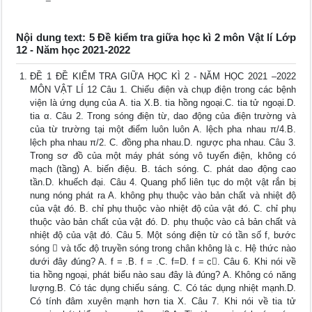
Nội dung text: 5 Đề kiểm tra giữa học kì 2 môn Vật lí Lớp
12 - Năm học 2021-2022
ĐỀ 1 ĐỀ KIỂM TRA GIỮA HỌC KÌ 2 - NĂM HỌC 2021 –2022
MÔN VẬT LÍ 12 Câu 1. Chiếu điện và chụp điện trong các bệnh
viện là ứng dụng của A. tia X.B. tia hồng ngoại.C. tia tử ngoại.D.
tia α. Câu 2. Trong sóng điện từ, dao động của điện trường và
của từ trường tại một điểm luôn luôn A. lệch pha nhau π/4.B.
lệch pha nhau π/2. C. đồng pha nhau.D. ngược pha nhau. Câu 3.
Trong sơ đồ của một máy phát sóng vô tuyến điện, không có
mạch (tầng) A. biến điệu. B. tách sóng. C. phát dao động cao
tần.D. khuếch đại. Câu 4. Quang phổ liên tục do một vật rắn bị
nung nóng phát ra A. không phụ thuộc vào bản chất và nhiệt độ
của vật đó. B. chỉ phụ thuộc vào nhiệt độ của vật đó. C. chỉ phụ
thuộc vào bản chất của vật đó. D. phụ thuộc vào cả bản chất và
nhiệt độ của vật đó. Câu 5. Một sóng điện từ có tần số f, bước
sóng  và tốc độ truyền sóng trong chân không là c. Hệ thức nào
dưới đây đúng? A. f = .B. f = .C. f=D. f = c. Câu 6. Khi nói về
tia hồng ngoại, phát biểu nào sau đây là đúng? A. Không có năng
lượng.B. Có tác dụng chiếu sáng. C. Có tác dụng nhiệt mạnh.D.
Có tính đâm xuyên mạnh hơn tia X. Câu 7. Khi nói về tia tử