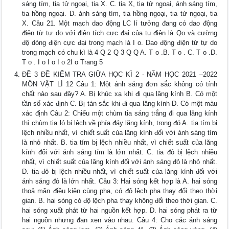
sáng tím, tia tử ngoại, tia X. C. tia X, tia tử ngoại, ánh sáng tím,
tia hồng ngoại. D. ánh sáng tím, tia hồng ngoại, tia tử ngoại, tia
X. Câu 21. Một mạch dao động LC lí tưởng đang có dao động
điện từ tự do với điện tích cực đại của tụ điện là Qo và cường
độ dòng điện cực đại trong mạch là I o. Dao động điện từ tự do
trong mạch có chu kì là 4 Q 2 Q 3 Q Q A. T o .B. T o . C. T o .D.
T o . I o I o I o 2I o Trang 5
ĐỀ 3 ĐỀ KIỂM TRA GIỮA HỌC KÌ 2 - NĂM HỌC 2021 –2022
MÔN VẬT LÍ 12 Câu 1: Một ánh sáng đơn sắc không có tính
chất nào sau đây? A. Bị khúc xạ khi đi qua lăng kính B. Có một
tần số xác định C. Bị tán sắc khi đi qua lăng kính D. Có một màu
xác định Câu 2: Chiếu một chùm tia sáng trắng đi qua lăng kính
thì chùm tia ló bị lệch về phía đáy lăng kính, trong đó A. tia tím bị
lệch nhiều nhất, vì chiết suất của lăng kính đối với ánh sáng tím
là nhỏ nhất. B. tia tím bị lệch nhiều nhất, vì chiết suất của lăng
kính đối với ánh sáng tím là lớn nhất. C. tia đỏ bị lệch nhiều
nhất, vì chiết suất của lăng kính đối với ánh sáng đỏ là nhỏ nhất.
D. tia đỏ bị lệch nhiều nhất, vì chiết suất của lăng kính đối với
ánh sáng đỏ là lớn nhất. Câu 3: Hai sóng kết hợp là A. hai sóng
thoả mãn điều kiện cùng pha, có độ lệch pha thay đổi theo thời
gian. B. hai sóng có độ lệch pha thay không đổi theo thời gian. C.
hai sóng xuất phát từ hai nguồn kết hợp. D. hai sóng phát ra từ
hai nguồn nhưng đan xen vào nhau. Câu 4: Cho các ánh sáng