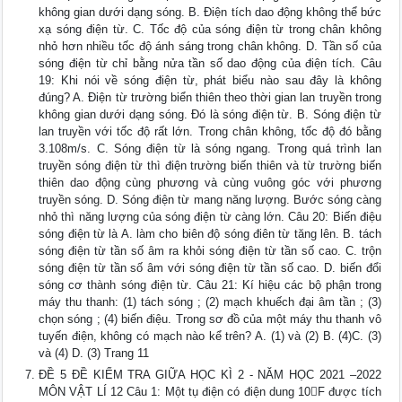
không gian dưới dạng sóng. B. Điện tích dao động không thể bức
xạ sóng điện từ. C. Tốc độ của sóng điện từ trong chân không
nhỏ hơn nhiều tốc độ ánh sáng trong chân không. D. Tần số của
sóng điện từ chỉ bằng nửa tần số dao động của điện tích. Câu
19: Khi nói về sóng điện từ, phát biểu nào sau đây là không
đúng? A. Điện từ trường biển thiên theo thời gian lan truyền trong
không gian dưới dạng sóng. Đó là sóng điện từ. B. Sóng điện từ
lan truyền với tốc độ rất lớn. Trong chân không, tốc độ đó bằng
3.108m/s. C. Sóng điện từ là sóng ngang. Trong quá trình lan
truyền sóng điện từ thì điện trường biến thiên và từ trường biến
thiên dao động cùng phương và cùng vuông góc với phương
truyền sóng. D. Sóng điện từ mang năng lượng. Bước sóng càng
nhỏ thì năng lượng của sóng điện từ càng lớn. Câu 20: Biến điệu
sóng điện từ là A. làm cho biên độ sóng điên từ tăng lên. B. tách
sóng điện từ tần số âm ra khỏi sóng điện từ tần số cao. C. trộn
sóng điện từ tần số âm với sóng điện từ tần số cao. D. biến đổi
sóng cơ thành sóng điện từ. Câu 21: Kí hiệu các bộ phận trong
máy thu thanh: (1) tách sóng ; (2) mạch khuếch đại âm tần ; (3)
chọn sóng ; (4) biến điệu. Trong sơ đồ của một máy thu thanh vô
tuyến điện, không có mạch nào kể trên? A. (1) và (2) B. (4)C. (3)
và (4) D. (3) Trang 11
ĐỀ 5 ĐỀ KIỂM TRA GIỮA HỌC KÌ 2 - NĂM HỌC 2021 –2022
MÔN VẬT LÍ 12 Câu 1: Một tụ điện có điện dung 10F được tích