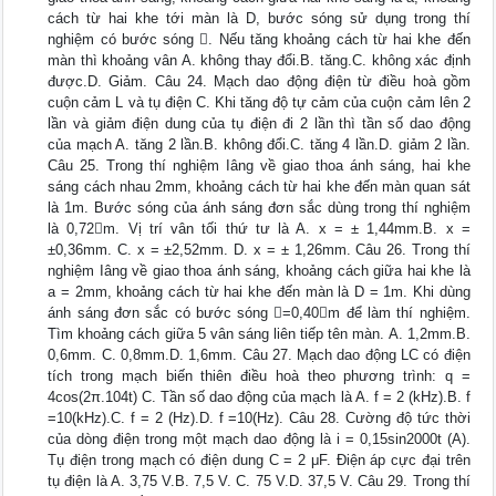
cách từ hai khe tới màn là D, bước sóng sử dụng trong thí
nghiệm có bước sóng . Nếu tăng khoảng cách từ hai khe đến
màn thì khoảng vân A. không thay đổi.B. tăng.C. không xác định
được.D. Giảm. Câu 24. Mạch dao động điện từ điều hoà gồm
cuộn cảm L và tụ điện C. Khi tăng độ tự cảm của cuộn cảm lên 2
lần và giảm điện dung của tụ điện đi 2 lần thì tần số dao động
của mạch A. tăng 2 lần.B. không đổi.C. tăng 4 lần.D. giảm 2 lần.
Câu 25. Trong thí nghiệm Iâng về giao thoa ánh sáng, hai khe
sáng cách nhau 2mm, khoảng cách từ hai khe đến màn quan sát
là 1m. Bước sóng của ánh sáng đơn sắc dùng trong thí nghiệm
là 0,72m. Vị trí vân tối thứ tư là A. x = ± 1,44mm.B. x =
±0,36mm. C. x = ±2,52mm. D. x = ± 1,26mm. Câu 26. Trong thí
nghiệm Iâng về giao thoa ánh sáng, khoảng cách giữa hai khe là
a = 2mm, khoảng cách từ hai khe đến màn là D = 1m. Khi dùng
ánh sáng đơn sắc có bước sóng =0,40m để làm thí nghiệm.
Tìm khoảng cách giữa 5 vân sáng liên tiếp tên màn. A. 1,2mm.B.
0,6mm. C. 0,8mm.D. 1,6mm. Câu 27. Mạch dao động LC có điện
tích trong mạch biến thiên điều hoà theo phương trình: q =
4cos(2π.104t) C. Tần số dao động của mạch là A. f = 2 (kHz).B. f
=10(kHz).C. f = 2 (Hz).D. f =10(Hz). Câu 28. Cường độ tức thời
của dòng điện trong một mạch dao động là i = 0,15sin2000t (A).
Tụ điện trong mạch có điện dung C = 2 μF. Điện áp cực đại trên
tụ điện là A. 3,75 V.B. 7,5 V. C. 75 V.D. 37,5 V. Câu 29. Trong thí