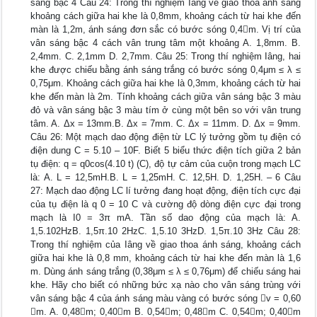
sáng bậc 4 Câu 24: Trong thí nghiệm Iâng về giao thoa ánh sáng
khoảng cách giữa hai khe là 0,8mm, khoảng cách từ hai khe đến
màn là 1,2m, ánh sáng đơn sắc có bước sóng 0,4m. Vị trí của
vân sáng bậc 4 cách vân trung tâm một khoảng A. 1,8mm. B.
2,4mm. C. 2,1mm D. 2,7mm. Câu 25: Trong thí nghiệm Iâng, hai
khe được chiếu bằng ánh sáng trắng có bước sóng 0,4μm ≤ λ ≤
0,75μm. Khoảng cách giữa hai khe là 0,3mm, khoảng cách từ hai
khe đến màn là 2m. Tính khoảng cách giữa vân sáng bậc 3 màu
đỏ và vân sáng bậc 3 màu tím ở cùng một bên so với vân trung
tâm. A. Δx = 13mm.B. Δx = 7mm. C. Δx = 11mm. D. Δx = 9mm.
Câu 26: Một mạch dao động điện từ LC lý tưởng gồm tụ điện có
điện dung C = 5.10 – 10F. Biết 5 biểu thức điện tích giữa 2 bản
tụ điện: q = q0cos(4.10 t) (C), độ tự cảm của cuộn trong mạch LC
là: A. L = 12,5mH.B. L = 1,25mH. C. 12,5H. D. 1,25H. – 6 Câu
27: Mạch dao động LC lí tưởng đang hoạt động, điện tích cực đại
của tụ điện là q 0 = 10 C và cường độ dòng điện cực đại trong
mạch là I0 = 3π mA. Tần số dao động của mạch là: A.
1,5.102HzB. 1,5π.10 2HzC. 1,5.10 3HzD. 1,5π.10 3Hz Câu 28:
Trong thí nghiệm của Iâng về giao thoa ánh sáng, khoảng cách
giữa hai khe là 0,8 mm, khoảng cách từ hai khe đến màn là 1,6
m. Dùng ánh sáng trắng (0,38μm ≤ λ ≤ 0,76μm) để chiếu sáng hai
khe. Hãy cho biết có những bức xạ nào cho vân sáng trùng với
vân sáng bậc 4 của ánh sáng màu vàng có bước sóng v = 0,60
m. A. 0,48m; 0,40m B. 0,54m; 0,48m C. 0,54m; 0,40m