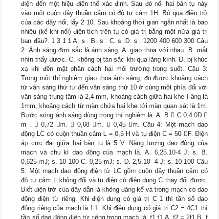
điện đến một hiệu điện thế xác định. Sau đó nối hai bản tụ này
vào một cuộn dây thuần cảm có độ tự cảm 1H. Bỏ qua điện trở
của các dây nối, lấy 2 10. Sau khoảng thời gian ngắn nhất là bao
nhiêu (kể khi nối) điện tích trên tụ có giá trị bằng một nữa giá trị
ban đầu?. 1 3 1 1 A. s . B. s . C. s .D. s . 1200 400 600 300 Câu
2: Ánh sáng đơn sắc là ánh sáng. A. giao thoa với nhau. B. mắt
nhìn thấy được. C. không bị tán sắc khi qua lăng kính. D. bị khúc
xạ khi đến mặt phân cách hai môi trường trong suốt. Câu 3:
Trong một thí nghiệm giao thoa ánh sáng, đo được khoảng cách
từ vân sáng thứ tư đến vân sáng thứ 10 ở cùng một phía đối với
vân sáng trung tâm là 2,4 mm, khoảng cách giữa hai khe I-âng là
1mm, khoảng cách từ màn chứa hai khe tới màn quan sát là 1m.
Bước sóng ánh sáng dùng trong thí nghiệm là. A. B. C.0,4 0D.
m .  0,72 m.  0,68 m.  0,45 m. Câu 4: Một mạch dao
động LC có cuộn thuần cảm L = 0,5 H và tụ điện C = 50 F. Điện
áp cực đại giữa hai bản tụ là 5 V. Năng lượng dao động của
mạch và chu kì dao động của mạch là. A. 6,25.10-4 J; s. B.
0,625 mJ; s. 10 100 C. 0,25 mJ; s. D. 2,5.10 -4 J; s. 10 100 Câu
5: Một mạch dao động điện từ LC gồm cuộn dây thuần cảm có
độ tự cảm L không đổi và tụ điện có điện dung C thay đổi được.
Biết điện trở của dây dẫn là không đáng kể và trong mạch có dao
động điện từ riêng. Khi điện dung có giá trị C 1 thì tần số dao
động riêng của mạch là f 1. Khi điện dung có giá trị C2 = 4C1 thì
tần số dao động điện từ riêng trong mạch là. f1 f1 A. f2 = 2f1.B. f