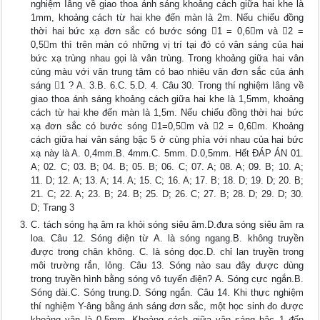
nghiệm Iâng về giao thoa ánh sáng khoảng cách giữa hai khe là
1mm, khoảng cách từ hai khe đến màn là 2m. Nếu chiếu đồng
thời hai bức xạ đơn sắc có bước sóng 1 = 0,6m và 2 =
0,5m thì trên màn có những vị trí tại đó có vân sáng của hai
bức xạ trùng nhau gọi là vân trùng. Trong khoảng giữa hai vân
cùng màu với vân trung tâm có bao nhiêu vân đơn sắc của ánh
sáng 1 ? A. 3.B. 6.C. 5.D. 4. Câu 30. Trong thí nghiệm Iâng về
giao thoa ánh sáng khoảng cách giữa hai khe là 1,5mm, khoảng
cách từ hai khe đến màn là 1,5m. Nếu chiếu đồng thời hai bức
xạ đơn sắc có bước sóng 1=0,5m và 2 = 0,6m. Khoảng
cách giữa hai vân sáng bậc 5 ở cùng phía với nhau của hai bức
xạ này là A. 0,4mm.B. 4mm.C. 5mm. D.0,5mm. Hết ĐÁP ÁN 01.
A; 02. C; 03. B; 04. B; 05. B; 06. C; 07. A; 08. A; 09. B; 10. A;
11. D; 12. A; 13. A; 14. A; 15. C; 16. A; 17. B; 18. D; 19. D; 20. B;
21. C; 22. A; 23. B; 24. B; 25. D; 26. C; 27. B; 28. D; 29. D; 30.
D; Trang 3
C. tách sóng hạ âm ra khỏi sóng siêu âm.D.đưa sóng siêu âm ra
loa. Câu 12. Sóng điện từ A. là sóng ngang.B. không truyền
được trong chân không. C. là sóng dọc.D. chỉ lan truyền trong
môi trường rắn, lỏng. Câu 13. Sóng nào sau đây được dùng
trong truyền hình bằng sóng vô tuyến điện? A. Sóng cực ngắn.B.
Sóng dài.C. Sóng trung.D. Sóng ngắn. Câu 14. Khi thực nghiệm
thí nghiệm Y-âng bằng ánh sáng đơn sắc, một học sinh đo được
khoảng vân là 0,5mm. Khoảng cách giữa vân sáng bậc 1 đến