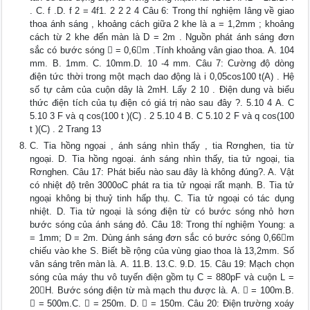
. C. f .D. f 2 = 4f1. 2 2 2 4 Câu 6: Trong thí nghiệm Iâng về giao
thoa ánh sáng , khoảng cách giữa 2 khe là a = 1,2mm ; khoảng
cách từ 2 khe đến màn là D = 2m . Nguồn phát ánh sáng đơn
sắc có bước sóng  = 0,6m .Tính khoảng vân giao thoa. A. 104
mm. B. 1mm. C. 10mm.D. 10 -4 mm. Câu 7: Cường độ dòng
điện tức thời trong một mạch dao động là i 0,05cos100 t(A) . Hệ
số tự cảm của cuộn dây là 2mH. Lấy 2 10 . Điện dung và biểu
thức điện tích của tụ điện có giá trị nào sau đây ?. 5.10 4 A. C
5.10 3 F và q cos(100 t )(C) . 2 5.10 4 B. C 5.10 2 F và q cos(100
t )(C) . 2 Trang 13
C. Tia hồng ngọai , ánh sáng nhìn thấy , tia Rơnghen, tia từ
ngoại. D. Tia hồng ngoại. ánh sáng nhìn thấy, tia tử ngoại, tia
Rơnghen. Câu 17: Phát biểu nào sau đây là không đúng?. A. Vật
có nhiệt độ trên 3000oC phát ra tia tử ngoại rất mạnh. B. Tia tử
ngoại không bị thuỷ tinh hấp thụ. C. Tia tử ngoại có tác dụng
nhiệt. D. Tia tử ngoại là sóng điện từ có bước sóng nhỏ hơn
bước sóng của ánh sáng đỏ. Câu 18: Trong thí nghiệm Young: a
= 1mm; D = 2m. Dùng ánh sáng đơn sắc có bước sóng 0,66m
chiếu vào khe S. Biết bề rộng của vùng giao thoa là 13,2mm. Số
vân sáng trên màn là. A. 11.B. 13.C. 9.D. 15. Câu 19: Mạch chọn
sóng của máy thu vô tuyến điện gồm tụ C = 880pF và cuộn L =
20H. Bước sóng điện từ mà mạch thu được là. A.  = 100m.B.
 = 500m.C.  = 250m. D.  = 150m. Câu 20: Điện trường xoáy